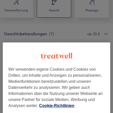
Haarentfernung
Gesicht
Massage
Gesichtsbehandlungen
(
9
)
ab 30 €
Permanent Make-Up
(
6
)
ab 199 €
Augenbrauen & Wimpernbehandlungen
(
1
)
12 €
Wir verwenden eigene Cookies und Cookies von
Dritten, um Inhalte und Anzeigen zu personalisieren,
Salonbewertungen
Medienfunktionen bereitzustellen und unseren
Datenverkehr zu analysieren. Wir geben auch
Informationen über die Nutzung unserer Webseite an
4,8
unsere Partner für soziale Medien, Werbung und
47 Bewertungen
Analysen weiter.
Cookie-Richtlinien