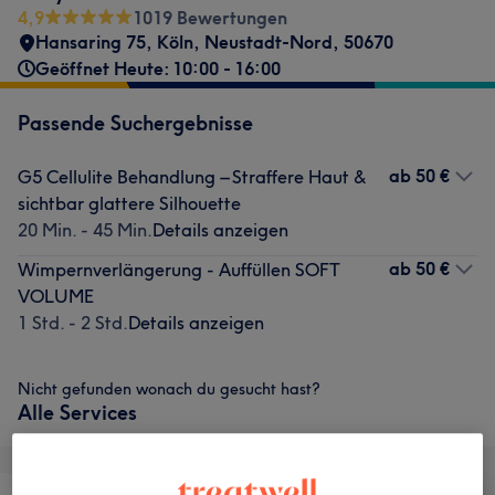
4,9
1019 Bewertungen
Hansaring 75
,
Köln, Neustadt-Nord
,
50670
Geöffnet Heute: 10:00 - 16:00
Passende Suchergebnisse
ab
50 €
G5 Cellulite Behandlung – Straffere Haut &
sichtbar glattere Silhouette
20 Min. - 45 Min.
Details anzeigen
ab
50 €
Wimpernverlängerung - Auffüllen SOFT
VOLUME
1 Std. - 2 Std.
Details anzeigen
Nicht gefunden wonach du gesucht hast?
Alle Services