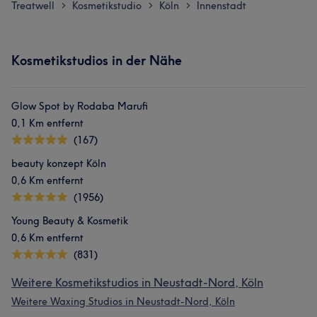
Treatwell
Kosmetikstudio
Köln
Innenstadt
>
>
>
Kosmetikstudios in der Nähe
Was unsere Kunden über Didem sagen
Glow Spot by Rodaba Marufi
0,1 Km entfernt
Kompetent
11
Freundlich
9
Professionell
9
(167)
Talentiert
8
beauty konzept Köln
0,6 Km entfernt
(1956)
Young Beauty & Kosmetik
0,6 Km entfernt
(831)
Weitere Kosmetikstudios in Neustadt-Nord, Köln
Weitere Waxing Studios in Neustadt-Nord, Köln