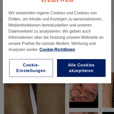
Haarentfernung
Gesicht
Körper
Wir verwenden eigene Cookies und Cookies von
Dritten, um Inhalte und Anzeigen zu personalisieren,
Medienfunktionen bereitzustellen und unseren
Datenverkehr zu analysieren. Wir geben auch
DAMEN - GESICHTSBEHANDLUNGEN
(
1
)
ab 10 €
Informationen über die Nutzung unserer Webseite an
unsere Partner für soziale Medien, Werbung und
DAMEN - KÖRPERBEHANDLUNGEN
(
4
)
ab 50 €
Analysen weiter.
Cookie-Richtlinien
Unsere Arbeit
Cookie-
Alle Cookies
Bild anklicken für weitere Details
Einstellungen
akzeptieren