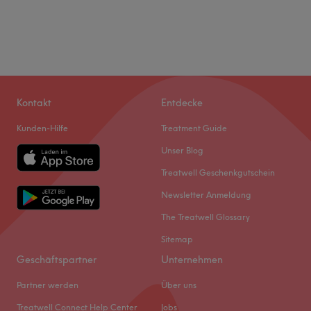
Kontakt
Entdecke
Kunden-Hilfe
Treatment Guide
Unser Blog
Treatwell Geschenkgutschein
Newsletter Anmeldung
The Treatwell Glossary
Sitemap
Geschäftspartner
Unternehmen
Partner werden
Über uns
Treatwell Connect Help Center
Jobs