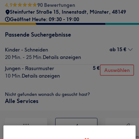
4,9
90 Bewertungen
Steinfurter Straße 15
,
Innenstadt
,
Münster
,
48149
Geöffnet Heute: 09:30 - 19:00
Passende Suchergebnisse
ab
15 €
Kinder - Schneiden
20 Min. - 25 Min.
Details anzeigen
5 €
Jungen - Rasurmuster
Auswählen
10 Min.
Details anzeigen
Nicht gefunden wonach du gesucht hast?
Alle Services
Alle
Friseur
Haarentfernun