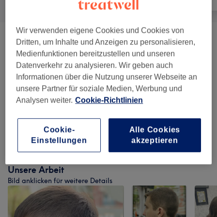
Wir verwenden eigene Cookies und Cookies von
Haarkuren & Pflege
(
3
)
ab 5 €
Dritten, um Inhalte und Anzeigen zu personalisieren,
Medienfunktionen bereitzustellen und unseren
Damen - Farbe & Coloration
(
6
)
Datenverkehr zu analysieren. Wir geben auch
ab 25 €
Informationen über die Nutzung unserer Webseite an
unsere Partner für soziale Medien, Werbung und
Herren - Haarschnitte & Stylings
(
11
)
ab 5 €
Analysen weiter.
Cookie-Richtlinien
Kinder - Haarschnitte & Stylings
(
2
)
ab 5 €
Cookie-
Alle Cookies
Damen - Haarschnitte & Stylings
(
6
)
ab 5 €
Einstellungen
akzeptieren
Unsere Arbeit
Bild anklicken für weitere Details