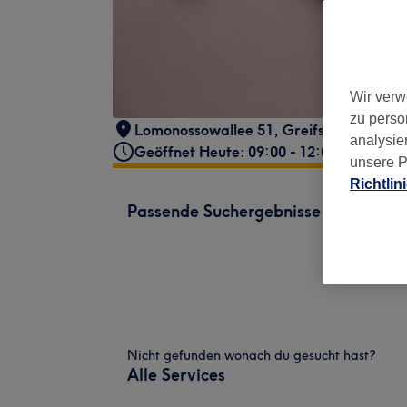
Wir verw
zu perso
Lomonossowallee 51
,
Greifswald
,
17491
analysie
Geöffnet Heute: 09:00 - 12:00
unsere P
Richtlin
Passende Suchergebnisse
Nicht gefunden wonach du gesucht hast?
Alle Services