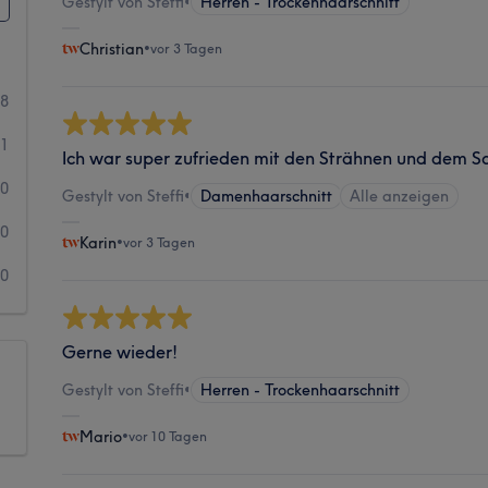
Gestylt von Steffi
•
Herren - Trockenhaarschnitt
Christian
•
vor 3 Tagen
8
1
Ich war super zufrieden mit den Strähnen und dem Sc
0
Gestylt von Steffi
•
Damenhaarschnitt
Alle anzeigen
0
Karin
•
vor 3 Tagen
0
Gerne wieder!
Gestylt von Steffi
•
Herren - Trockenhaarschnitt
Mario
•
vor 10 Tagen