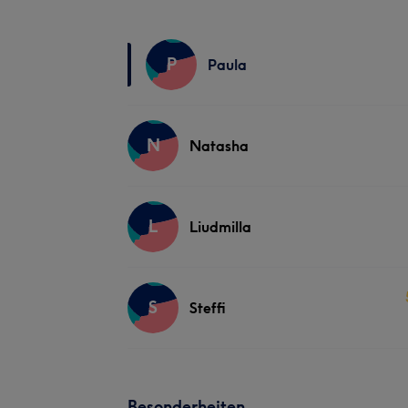
P
Paula
N
Natasha
L
Liudmilla
S
Steffi
Besonderheiten