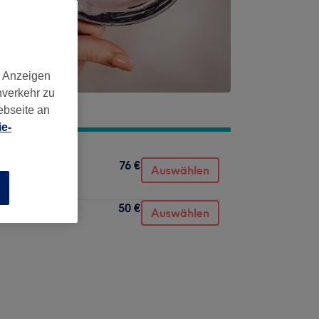
d Anzeigen
nverkehr zu
ebseite an
e-
76 €
Auswählen
n
50 €
Auswählen