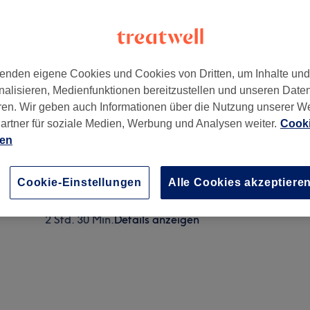
enden eigene Cookies und Cookies von Dritten, um Inhalte un
nalisieren, Medienfunktionen bereitzustellen und unseren Date
ren. Wir geben auch Informationen über die Nutzung unserer W
artner für soziale Medien, Werbung und Analysen weiter.
Cooki
ien
Damen - Tönung, Schnitt & Föhnen
2 Std. 30 Min.
Details anzeigen
Cookie-Einstellungen
Alle Cookies akzeptiere
Damen - Tönung & Föhnen
2 Std. 30 Min.
Details anzeigen