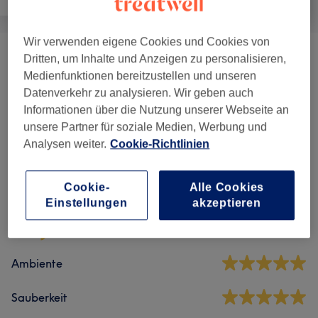
Wir verwenden eigene Cookies und Cookies von
Dritten, um Inhalte und Anzeigen zu personalisieren,
Augenbrauen & Wimpernbehandlungen
(
5
)
ab 15 €
Medienfunktionen bereitzustellen und unseren
Datenverkehr zu analysieren. Wir geben auch
Gesichtsbehandlungen
(
1
)
ab 50 €
Informationen über die Nutzung unserer Webseite an
unsere Partner für soziale Medien, Werbung und
Analysen weiter.
Cookie-Richtlinien
Salonbewertungen
Cookie-
Alle Cookies
4,9
Einstellungen
akzeptieren
211 Bewertungen
Ambiente
Sauberkeit