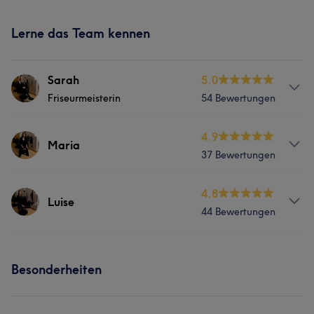
Lerne das Team kennen
Sarah
5.0
Friseurmeisterin
54 Bewertungen
Services
4.9
Maria
37 Bewertungen
Nägel
Friseur
Gesicht
Massage
Services
4.8
Haarentfernung
Luise
44 Bewertungen
Nägel
Friseur
Gesicht
Massage
Was unsere Kunden über Sarah sagen
Services
Haarentfernung
Besonderheiten
Herzlich
8
Friseur
Gesicht
Haarentfernung
Was unsere Kunden über Maria sagen