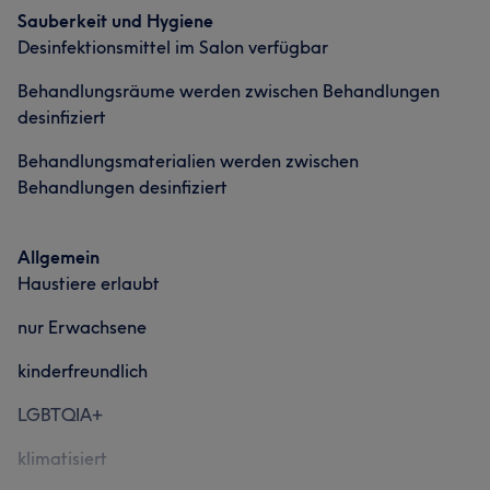
Was unsere Kunden über Luise sagen
Sauberkeit und Hygiene
Kompetent
5
Desinfektionsmittel im Salon verfügbar
Kompetent
7
Behandlungsräume werden zwischen Behandlungen
desinfiziert
Behandlungsmaterialien werden zwischen
Behandlungen desinfiziert
Allgemein
Haustiere erlaubt
nur Erwachsene
kinderfreundlich
LGBTQIA+
klimatisiert