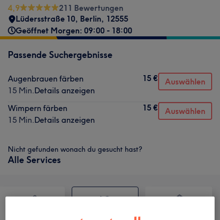
4,9
211 Bewertungen
Lüdersstraße 10
,
Berlin
,
12555
Geöffnet Morgen: 09:00 - 18:00
Passende Suchergebnisse
15 €
Augenbrauen färben
Auswählen
15 Min.
Details anzeigen
15 €
Wimpern färben
Auswählen
15 Min.
Details anzeigen
Nicht gefunden wonach du gesucht hast?
Alle Services
Haarentfernung
Gesicht
Massage