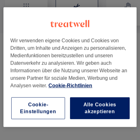
Alle
Friseur
Massage
Wir verwenden eigene Cookies und Cookies von
Herren - Haarschnitte & Stylings
(
4
)
ab 15 €
Dritten, um Inhalte und Anzeigen zu personalisieren,
Medienfunktionen bereitzustellen und unseren
Kinder - Haarschnitte & Stylings
(
2
)
ab 25 €
Datenverkehr zu analysieren. Wir geben auch
Informationen über die Nutzung unserer Webseite an
Damen - Haarschnitte & Stylings
(
3
)
ab 35 €
unsere Partner für soziale Medien, Werbung und
Analysen weiter.
Cookie-Richtlinien
Haarkuren & Pflege
(
2
)
ab 5 €
Cookie-
Alle Cookies
Damen - Farbe & Coloration
(
6
)
ab 52 €
Einstellungen
akzeptieren
Haarverlängerung
(
1
)
35 €