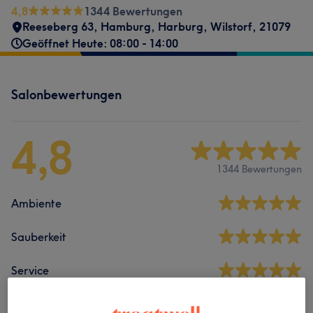
4,8
1344 Bewertungen
Reeseberg 63
,
Hamburg, Harburg, Wilstorf
,
21079
Geöffnet Heute: 08:00 - 14:00
Salonbewertungen
4,8
1344 Bewertungen
Ambiente
Sauberkeit
Service