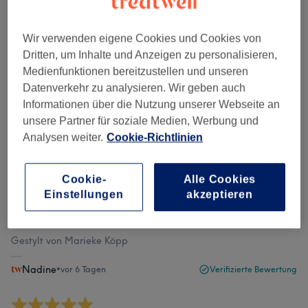
Bewertungen filtern
Wir verwenden eigene Cookies und Cookies von
Dritten, um Inhalte und Anzeigen zu personalisieren,
Bewertung
Nach Sternen filtern
Medienfunktionen bereitzustellen und unseren
Datenverkehr zu analysieren. Wir geben auch
Informationen über die Nutzung unserer Webseite an
Verifizierte Bewertungen
Geschrieben von unseren Kunden, damit du weißt, was
unsere Partner für soziale Medien, Werbung und
dich in jedem Salon erwartet.
Analysen weiter.
Cookie-Richtlinien
Cookie-
Alle Cookies
Einstellungen
akzeptieren
Immer wieder super zufrieden - super freundliches
Personal und das Ergebnis spricht jedes Mal für sich
Gestylt von Marieke Köpp
Nadine
•
vor 6 Tagen
Verifizierte Bewertung