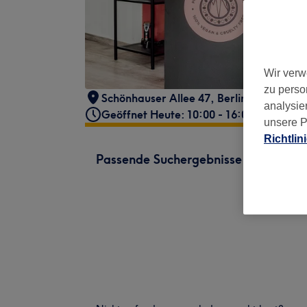
Wir verw
zu perso
Schönhauser Allee 47
,
Berlin
,
10437
analysie
Geöffnet Heute: 10:00 - 16:00
unsere P
Richtlin
Passende Suchergebnisse