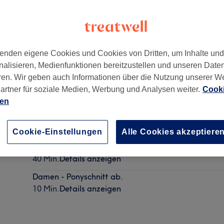
enden eigene Cookies und Cookies von Dritten, um Inhalte un
nalisieren, Medienfunktionen bereitzustellen und unseren Date
ren. Wir geben auch Informationen über die Nutzung unserer W
artner für soziale Medien, Werbung und Analysen weiter.
Cooki
ien
Herren - Waschen, Schneiden & Föhnen ab.
30 Min.
Details anzeigen
Cookie-Einstellungen
Alle Cookies akzeptiere
Damen - Waschen & Schneiden
40 Min.
Details anzeigen
Damen - Ponyschnitt ab.
10 Min.
Details anzeigen