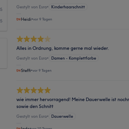
Gestylt von Esra
•
Kinderhaarschnitt
5
Heidi
•
vor 9 Tagen
5
Alles in Ordnung, komme gerne mal wieder.
Gestylt von Esra
•
Damen - Komplettfarbe
Steffi
•
vor 9 Tagen
wie immer hervorragend! Meine Dauerwelle ist nochm
sowie den Schnitt
Gestylt von Esra
•
Dauerwelle
Jade
•
vor 10 Tagen