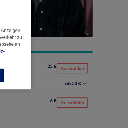
d Anzeigen
nverkehr zu
ebseite an
e-
25 €
Auswählen
n
ab
30 €
6 €
Auswählen