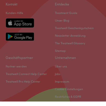
Kontakt
Entdecke
Kunden-Hilfe
Treatment Guide
Unser Blog
Treatwell Geschenkgutschein
Newsletter Anmeldung
The Treatwell Glossary
Sitemap
Geschäftspartner
Unternehmen
Partner werden
Über uns
Treatwell Connect Help Center
Jobs
Treatwell Pro Help Center
Impressum
Cookie-Einstellungen
Rechtliches & GDPR