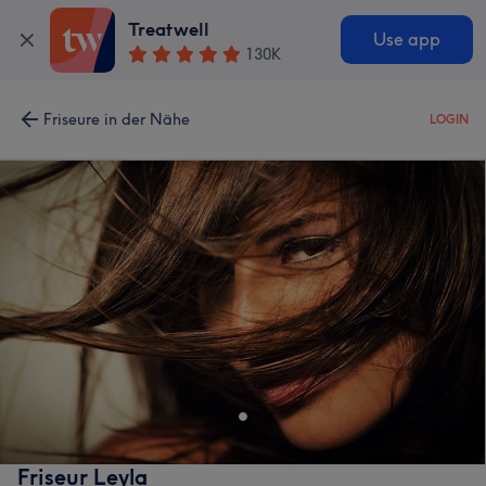
Treatwell
Use app
130K
Friseure in der Nähe
LOGIN
Friseur Leyla