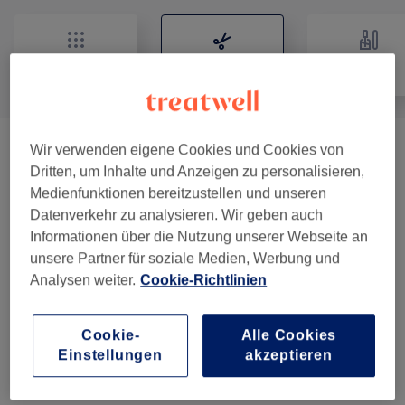
Alle
Friseur
Nägel
Wir verwenden eigene Cookies und Cookies von
Damen - Farbe & Coloration
(
14
)
ab 60 €
Dritten, um Inhalte und Anzeigen zu personalisieren,
Medienfunktionen bereitzustellen und unseren
Damen - Haarschnitte & Stylings
(
13
)
ab 29 €
Datenverkehr zu analysieren. Wir geben auch
Informationen über die Nutzung unserer Webseite an
Haarkuren & Pflege
(
5
)
ab 15 €
unsere Partner für soziale Medien, Werbung und
Analysen weiter.
Cookie-Richtlinien
Kinder - Haarschnitte & Stylings
(
2
)
ab 19 €
Herren - Haarschnitte & Stylings
(
4
)
ab 15 €
Cookie-
Alle Cookies
Einstellungen
akzeptieren
Haarverlängerung
(
2
)
220 €