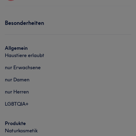
Friseur
Gesicht
Haarentfernung
Services
Besonderheiten
Friseur
Gesicht
Haarentfernung
Allgemein
Haustiere erlaubt
nur Erwachsene
nur Damen
nur Herren
LGBTQIA+
Produkte
Naturkosmetik