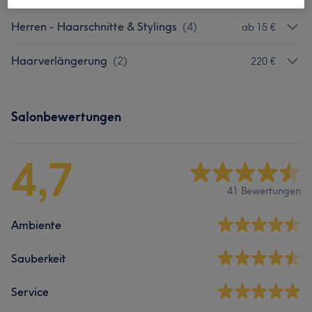
Herren - Haarschnitte & Stylings
(
4
)
ab 15 €
Haarverlängerung
(
2
)
220 €
Salonbewertungen
4,7
41 Bewertungen
Ambiente
Sauberkeit
Service