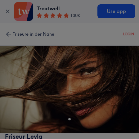
Treatwell
Use app
130K
Friseure in der Nähe
LOGIN
Friseur Leyla