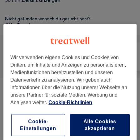
30 Min.
Details anzeigen
Nicht gefunden wonach du gesucht hast?
Alle Services
Wir verwenden eigene Cookies und Cookies von
Alle
Friseur
Nägel
Dritten, um Inhalte und Anzeigen zu personalisieren,
Medienfunktionen bereitzustellen und unseren
Datenverkehr zu analysieren. Wir geben auch
Informationen über die Nutzung unserer Webseite an
Damen - Farbe & Coloration
(
14
)
ab 60 €
unsere Partner für soziale Medien, Werbung und
Analysen weiter.
Cookie-Richtlinien
Damen - Haarschnitte & Stylings
(
13
)
ab 29 €
Haarkuren & Pflege
(
5
)
ab 15 €
Cookie-
Alle Cookies
Einstellungen
akzeptieren
Kinder - Haarschnitte & Stylings
(
2
)
ab 19 €