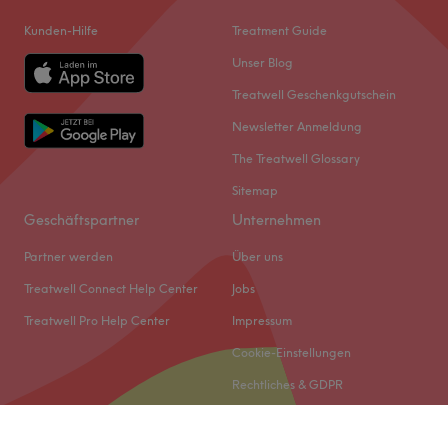
Kunden-Hilfe
Treatment Guide
Unser Blog
Treatwell Geschenkgutschein
Newsletter Anmeldung
The Treatwell Glossary
Sitemap
Geschäftspartner
Unternehmen
Partner werden
Über uns
Treatwell Connect Help Center
Jobs
Treatwell Pro Help Center
Impressum
Cookie-Einstellungen
Rechtliches & GDPR