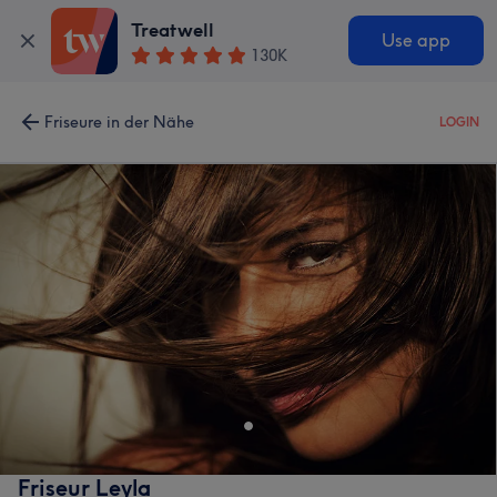
Treatwell
Use app
130K
Friseure in der Nähe
LOGIN
Friseur Leyla