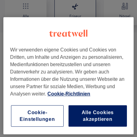
Alle
Friseur
Nägel
Damen - Farbe & Coloration
(
14
)
ab 60 €
Wir verwenden eigene Cookies und Cookies von
Dritten, um Inhalte und Anzeigen zu personalisieren,
Damen - Haarschnitte & Stylings
(
13
)
ab 29 €
Medienfunktionen bereitzustellen und unseren
Datenverkehr zu analysieren. Wir geben auch
Haarkuren & Pflege
(
5
)
ab 15 €
Informationen über die Nutzung unserer Webseite an
unsere Partner für soziale Medien, Werbung und
Kinder - Haarschnitte & Stylings
(
2
)
ab 19 €
Analysen weiter.
Cookie-Richtlinien
Herren - Haarschnitte & Stylings
(
4
)
ab 15 €
Cookie-
Alle Cookies
Einstellungen
akzeptieren
Haarverlängerung
(
2
)
220 €