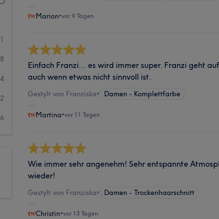
Marion
•
vor 9 Tagen
41
78
Einfach Franzi… es wird immer super. Franzi geht au
auch wenn etwas nicht sinnvoll ist.
4
Gestylt von Franziska
•
Damen - Komplettfarbe
2
Martina
•
vor 11 Tagen
6
Wie immer sehr angenehm! Sehr entspannte Atmosp
wieder!
Gestylt von Franziska
•
Damen - Trockenhaarschnitt
Christin
•
vor 13 Tagen