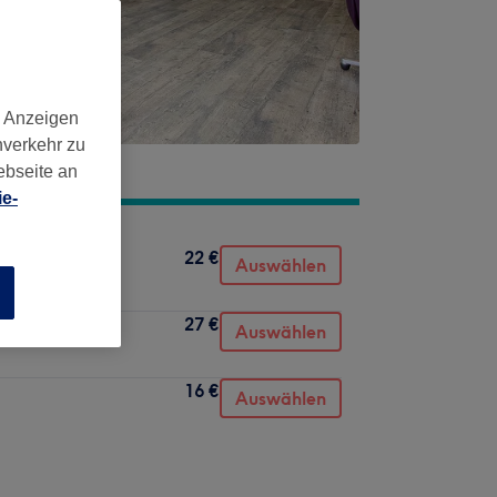
d Anzeigen
nverkehr zu
ebseite an
e-
22 €
Auswählen
n
27 €
Auswählen
16 €
Auswählen