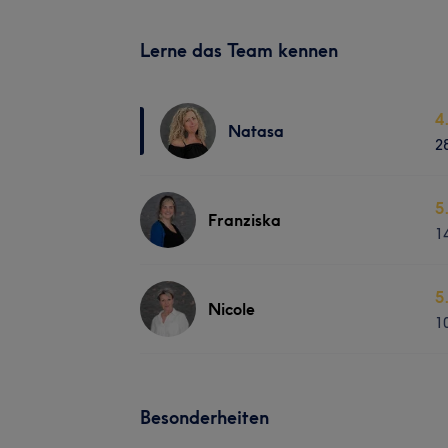
Lerne das Team kennen
4
Natasa
2
5
Franziska
1
5
Nicole
1
Besonderheiten