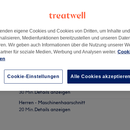
enden eigene Cookies und Cookies von Dritten, um Inhalte un
nalisieren, Medienfunktionen bereitzustellen und unseren Date
22159
ren. Wir geben auch Informationen über die Nutzung unserer W
artner für soziale Medien, Werbung und Analysen weiter.
Cooki
ien
Herren - Trockenhaarschnitt
30 Min.
Details anzeigen
Cookie-Einstellungen
Alle Cookies akzeptiere
Herren - Waschen, Schneiden, Föhnen & Styling
30 Min.
Details anzeigen
Herren - Maschinenhaarschnitt
20 Min.
Details anzeigen