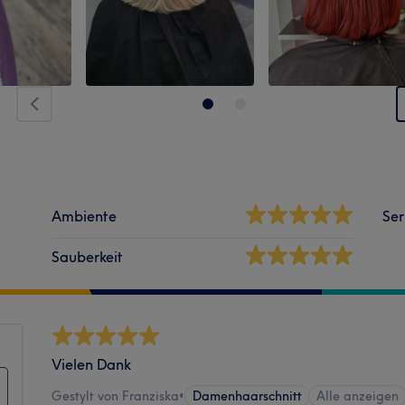
Ambiente
Ser
Sauberkeit
Vielen Dank
Gestylt von Franziska
•
Damenhaarschnitt
Alle anzeigen