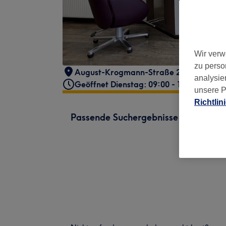
Wir verw
zu perso
August-Krogmann-Straße 2
,
Hamburg
,
analysie
Geöffnet Dienstag: 09:00 - 18:00
unsere P
Richtlin
Passende Suchergebnisse