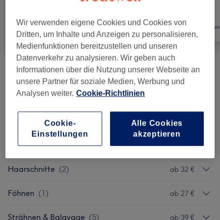
Wir verwenden eigene Cookies und Cookies von
Alle
Friseur
Haarentfernun
Dritten, um Inhalte und Anzeigen zu personalisieren,
Medienfunktionen bereitzustellen und unseren
Datenverkehr zu analysieren. Wir geben auch
Informationen über die Nutzung unserer Webseite an
Herrenhaarschnitte
(
4
)
ab 23 €
unsere Partner für soziale Medien, Werbung und
Analysen weiter.
Cookie-Richtlinien
Colorationen & Haarfarbe
(
5
)
ab 29 €
Haarkuren & -pflege
(
2
)
ab 10 €
Cookie-
Alle Cookies
Einstellungen
akzeptieren
Bartpflege
(
2
)
ab 11 €
Haarschnitte
(
2
)
ab 32 €
Föhnen
(
1
)
ab 27 €
Strähnen & Balayage
(
5
)
ab 39 €