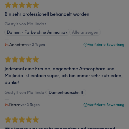
Bin sehr professionell behandelt worden
Gestylt von Majlinda
•
Damen - Farbe ohne Ammoniak
Alle anzeigen
Annette
•
vor 2 Tagen
Verifizierte Bewertung
Jedesmal eine Freude, angenehme Atmosphäre und
Majlinda ist einfach super, ich bin immer sehr zufrieden,
danke!
Gestylt von Majlinda
•
Damenhaarschnitt
Petra
•
vor 3 Tagen
Verifizierte Bewertung
Wie immer war es sehr angenehm und entspannend.