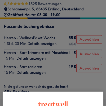
4,8
1525 Bewertungen
Schrannenpl. 5, 85435 Erding, Deutschland
Geöffnet Heute: 08:30 - 19:00
Passende Suchergebnisse
55 €
Herren - WellnesPaket Wachs
Auswählen
1 Std. 30 Min.
Details anzeigen
65 €
11 €
Herren - Bart trimmern mit Maschine
Auswählen
15 Min.
Details anzeigen
19 €
Herren - Bart rasieren
Auswählen
15 Min.
Details anzeigen
Nicht gefunden wonach du gesucht hast?
Alle Services