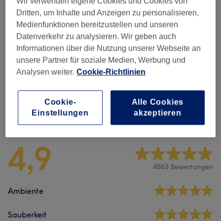
Wir verwenden eigene Cookies und Cookies von
Haarschnitte & Stylings
(
5
)
ab 27 €
Dritten, um Inhalte und Anzeigen zu personalisieren,
Medienfunktionen bereitzustellen und unseren
Damen-Haarfarbe&Tönung
(
9
)
ab 95 €
Datenverkehr zu analysieren. Wir geben auch
Informationen über die Nutzung unserer Webseite an
Extras
(
1
)
65 €
unsere Partner für soziale Medien, Werbung und
Analysen weiter.
Cookie-Richtlinien
Strähnen & Painting
(
8
)
ab 205 €
Cookie-
Alle Cookies
Salonbewertungen
Einstellungen
akzeptieren
4,9
4863 Bewertungen
Ambiente
Sauberkeit