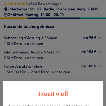
4,9
4863 Bewertungen
Oderberger Str. 37
,
Berlin, Prenzlauer Berg
,
10435
Geöffnet Montag: 10:00 - 20:00
Passende Suchergebnisse
ab
95 €
Softtönung/Glossing & Föhnen
1 Std.
Details anzeigen
ab
158 €
Intensivtönung Ansatz & Schnitt
2 Std.
Details anzeigen
ab
105 €
Farbe Ansatz & Föhnen
1 Std. 30 Min. - 2 Std.
Details anzeigen
Nicht gefunden wonach du gesucht hast?
Alle Services