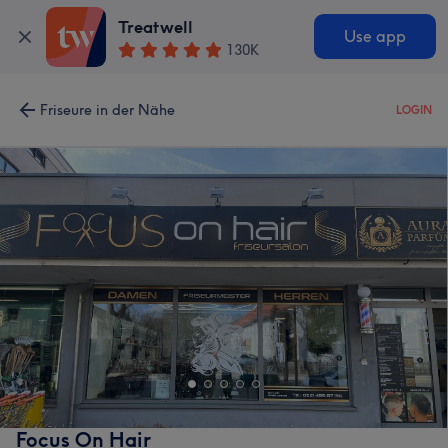
Treatwell
Use app
130K
Friseure in der Nähe
LOGIN
Focus On Hair