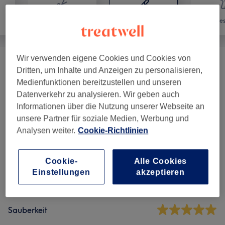
Friseur
Haarentfernung
Ges
Wir verwenden eigene Cookies und Cookies von
Herren Waxing
(
2
)
10 €
Dritten, um Inhalte und Anzeigen zu personalisieren,
Medienfunktionen bereitzustellen und unseren
Datenverkehr zu analysieren. Wir geben auch
Salonbewertungen
Informationen über die Nutzung unserer Webseite an
unsere Partner für soziale Medien, Werbung und
Analysen weiter.
Cookie-Richtlinien
4,9
17 Bewertungen
Cookie-
Alle Cookies
Einstellungen
akzeptieren
Ambiente
Sauberkeit