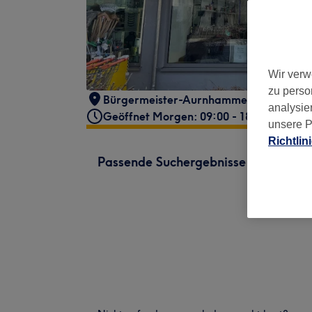
Wir verw
zu perso
Bürgermeister-Aurnhammer-Straße 16
,
analysie
Geöffnet Morgen: 09:00 - 18:00
unsere P
Richtlin
Passende Suchergebnisse