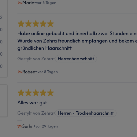
Mario
•
vor 6 Tagen
12
0
Habe online gebucht und innerhalb zwei Stunden e
Wurde von Zehra freundlich empfangen und bekam ei
0
gründlichen Haarschnitt
0
Gestylt von Zehra
•
Herrenhaarschnitt
0
Robert
•
vor 8 Tagen
Alles war gut
Gestylt von Zehra
•
Herren - Trockenhaarschnitt
Serhii
•
vor 29 Tagen