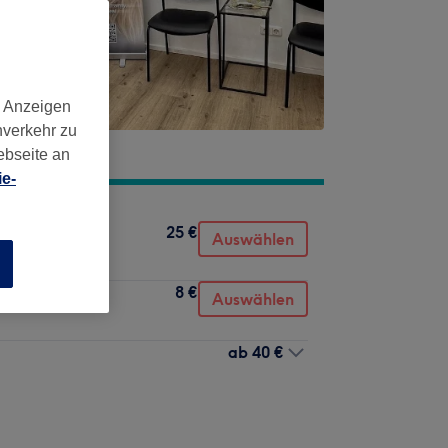
d Anzeigen
nverkehr zu
ebseite an
e-
25 €
Auswählen
n
8 €
Auswählen
ab
40 €