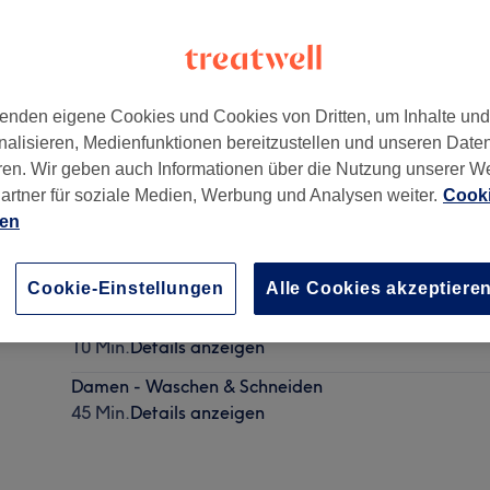
enden eigene Cookies und Cookies von Dritten, um Inhalte un
nalisieren, Medienfunktionen bereitzustellen und unseren Date
Augsburg
,
86199
ren. Wir geben auch Informationen über die Nutzung unserer W
artner für soziale Medien, Werbung und Analysen weiter.
Cooki
ien
Herren - Trockenhaarschnitt
30 Min.
Details anzeigen
Cookie-Einstellungen
Alle Cookies akzeptiere
Damen - Haarkur Intensiv, Conditioner
10 Min.
Details anzeigen
Damen - Waschen & Schneiden
45 Min.
Details anzeigen