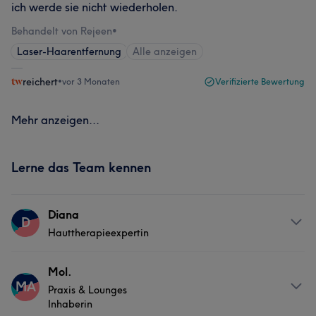
ich werde sie nicht wiederholen.
Behandelt von Rejeen
•
Laser-Haarentfernung
Alle anzeigen
reichert
•
vor 3 Monaten
Verifizierte Bewertung
Mehr anzeigen...
Lerne das Team kennen
Diana
D
Hauttherapieexpertin
Services
Mol.
MA
Praxis & Lounges
Friseur
Gesicht
Haarentfernung
Inhaberin