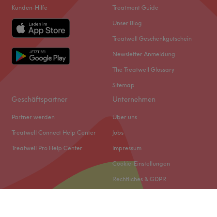
Kunden-Hilfe
Treatment Guide
Unser Blog
Treatwell Geschenkgutschein
Newsletter Anmeldung
The Treatwell Glossary
Sitemap
Geschäftspartner
Unternehmen
Partner werden
Über uns
Treatwell Connect Help Center
Jobs
Treatwell Pro Help Center
Impressum
Cookie-Einstellungen
Rechtliches & GDPR
© 2026 Treatwell DACH GmbH