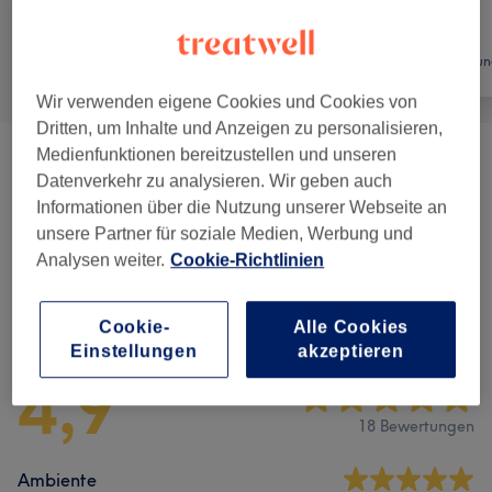
Alle
Friseur
Haarentfernun
Wir verwenden eigene Cookies und Cookies von
Dritten, um Inhalte und Anzeigen zu personalisieren,
Medienfunktionen bereitzustellen und unseren
Korean Head Spa Lounge
(
4
)
ab 55 €
Datenverkehr zu analysieren. Wir geben auch
Informationen über die Nutzung unserer Webseite an
Haarlabor
(
4
)
ab 50 €
unsere Partner für soziale Medien, Werbung und
Analysen weiter.
Cookie-Richtlinien
Salonbewertungen
Cookie-
Alle Cookies
Einstellungen
akzeptieren
4,9
18 Bewertungen
Ambiente