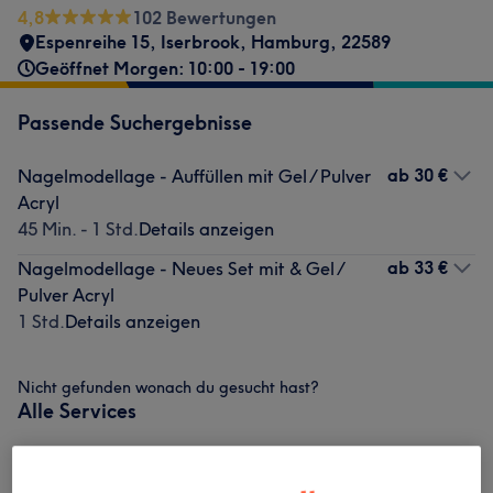
4,8
102 Bewertungen
Espenreihe 15
,
Iserbrook
,
Hamburg
,
22589
Geöffnet Morgen: 10:00 - 19:00
Passende Suchergebnisse
ab
30 €
Nagelmodellage - Auffüllen mit Gel / Pulver
Acryl
45 Min. - 1 Std.
Details anzeigen
ab
33 €
Nagelmodellage - Neues Set mit & Gel /
Pulver Acryl
1 Std.
Details anzeigen
Nicht gefunden wonach du gesucht hast?
Alle Services
Maniküre & Pediküre
(
4
)
ab 20 €