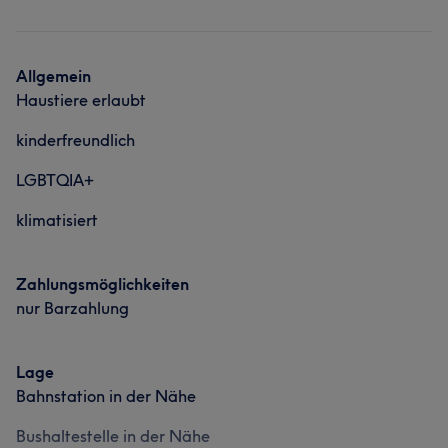
Nägel
Gesicht
Haarentfernung
Services
Nägel
Gesicht
Haarentfernung
Allgemein
Haustiere erlaubt
Portfolio
kinderfreundlich
LGBTQIA+
klimatisiert
Zahlungsmöglichkeiten
nur Barzahlung
Lage
Bahnstation in der Nähe
Bushaltestelle in der Nähe