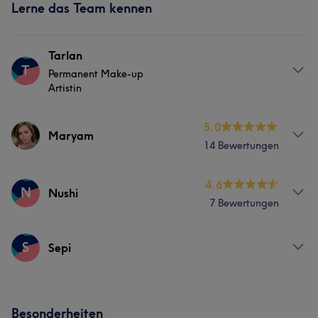
Lerne das Team kennen
Tarlan
T
Permanent Make-up
Artistin
Services
5.0
Maryam
14 Bewertungen
Gesicht
Haarentfernung
Services
4.6
N
Nushi
Portfolio
7 Bewertungen
Nägel
Gesicht
Massage
Info
S
Haarentfernung
Sepi
Wimpernverlängerung Artistin – für perfekt definierte,
langanhaltende Wimpern und einen ausdrucksstarken
Portfolio
Services
Blick.
Besonderheiten