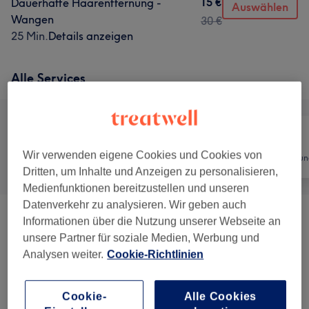
15 €
Dauerhafte Haarentfernung -
Auswählen
Wangen
30 €
25 Min.
Details anzeigen
Alle Services
Wir verwenden eigene Cookies und Cookies von
Alle
Nägel
Haarentfernun
Dritten, um Inhalte und Anzeigen zu personalisieren,
Medienfunktionen bereitzustellen und unseren
Datenverkehr zu analysieren. Wir geben auch
Informationen über die Nutzung unserer Webseite an
Maniküre & Pediküre
(
20
)
ab 5 €
unsere Partner für soziale Medien, Werbung und
Analysen weiter.
Cookie-Richtlinien
Massagen
(
10
)
ab 20 €
Augenbrauen & Wimpernbehandlungen
(
8
)
ab 10 €
Cookie-
Alle Cookies