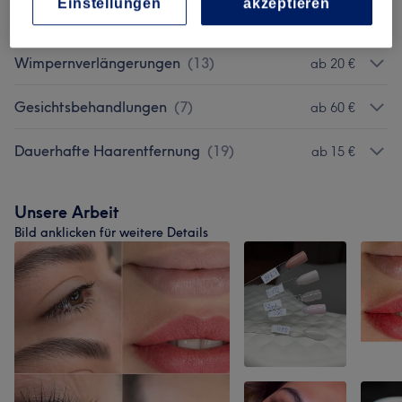
Einstellungen
akzeptieren
Permanent Make-Up
(
7
)
ab 100 €
Wimpernverlängerungen
(
13
)
ab 20 €
Gesichtsbehandlungen
(
7
)
ab 60 €
Dauerhafte Haarentfernung
(
19
)
ab 15 €
Unsere Arbeit
Bild anklicken für weitere Details