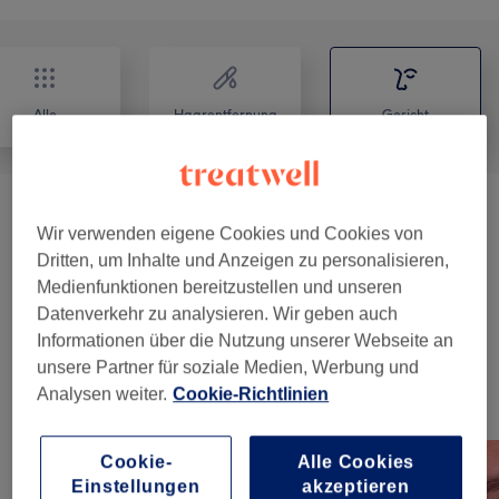
Alle
Haarentfernung
Gesicht
Gesichtsbehandlungen
(
6
)
ab 109 €
Wir verwenden eigene Cookies und Cookies von
Dritten, um Inhalte und Anzeigen zu personalisieren,
Augenbrauen & Wimpern
(
6
)
ab 15 €
Medienfunktionen bereitzustellen und unseren
Datenverkehr zu analysieren. Wir geben auch
Permanent Make-Up
(
4
)
ab 20 €
Informationen über die Nutzung unserer Webseite an
unsere Partner für soziale Medien, Werbung und
Analysen weiter.
Cookie-Richtlinien
Unsere Arbeit
Bild anklicken für weitere Details
Cookie-
Alle Cookies
Einstellungen
akzeptieren