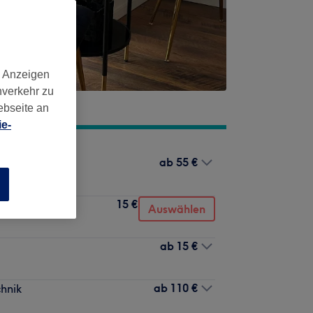
d Anzeigen
nverkehr zu
ebseite an
e-
ab
55 €
ik
n
15 €
Auswählen
ab
15 €
ab
110 €
hnik