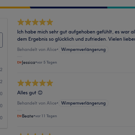
Ich habe mich sehr gut aufgehoben gefühlt, es war al
dem Ergebnis so glücklich und zufrieden. Vielen lieb
Behandelt von Alice
•
Wimpernverlängerung
Jessica
•
vor 5 Tagen
22
2
Alles gut 😊
0
Behandelt von Alice
•
Wimpernverlängerung
0
Beate
•
vor 11 Tagen
0