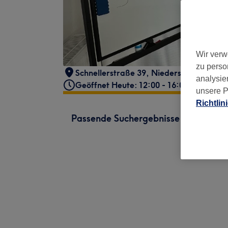
Wir verw
zu perso
Schnellerstraße 39
,
Niederschöneweide
analysie
Geöffnet Heute: 12:00 - 16:00
unsere P
Richtlin
Passende Suchergebnisse