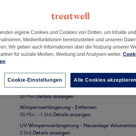
enden eigene Cookies und Cookies von Dritten, um Inhalte un
nalisieren, Medienfunktionen bereitzustellen und unseren Date
,
Berlin
,
12439
ren. Wir geben auch Informationen über die Nutzung unserer W
artner für soziale Medien, Werbung und Analysen weiter.
Cooki
ien
UV Wimpernverlängerung - Auffüllen Volumentechn
1 Std. 45 Min. - 2 Std.
Details anzeigen
Cookie-Einstellungen
Alle Cookies akzeptiere
Wimpernverlängerung - Beratung Neuanlage
30 Min.
Details anzeigen
Wimpernverlängerung - Entfernen
30 Min. - 1 Std.
Details anzeigen
UV Wimpernverlängerung - Neuanlage Volumentec
2 Std.
Details anzeigen