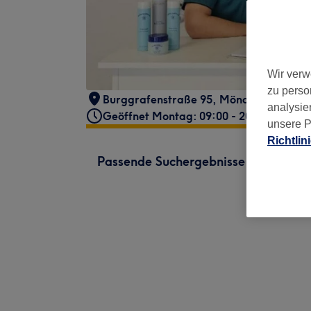
Wir verw
zu perso
Burggrafenstraße 95
,
Mönchengladbac
analysie
Geöffnet Montag: 09:00 - 20:00
unsere P
Richtlin
Passende Suchergebnisse