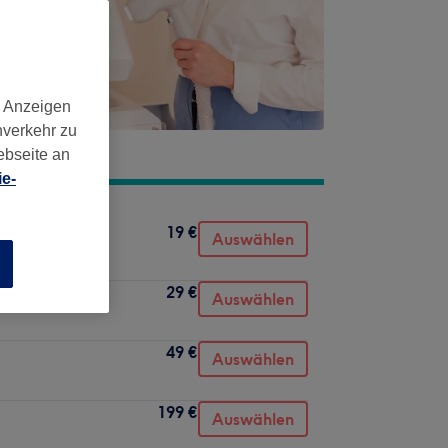
d Anzeigen
nverkehr zu
ebseite an
e-
19 €
Auswählen
n
29 €
Auswählen
49 €
Auswählen
199 €
Auswählen