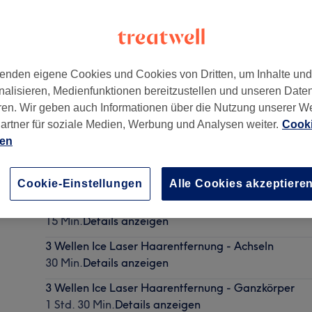
enden eigene Cookies und Cookies von Dritten, um Inhalte un
nalisieren, Medienfunktionen bereitzustellen und unseren Date
h
,
41061
ren. Wir geben auch Informationen über die Nutzung unserer W
artner für soziale Medien, Werbung und Analysen weiter.
Cooki
ien
3 Wellen Ice Laser Haarentfernung - Kinn
30 Min.
Details anzeigen
Cookie-Einstellungen
Alle Cookies akzeptiere
3 Wellen Ice Laser Haarentfernung - Wangen
15 Min.
Details anzeigen
3 Wellen Ice Laser Haarentfernung - Achseln
30 Min.
Details anzeigen
3 Wellen Ice Laser Haarentfernung - Ganzkörper
1 Std. 30 Min.
Details anzeigen