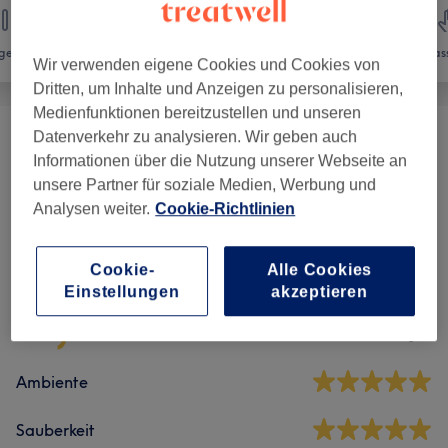
gel
Haarentfernung
Gesicht
Mas
Wir verwenden eigene Cookies und Cookies von
Dritten, um Inhalte und Anzeigen zu personalisieren,
Medienfunktionen bereitzustellen und unseren
Datenverkehr zu analysieren. Wir geben auch
Damen Waxing
(
11
)
ab 10 €
Informationen über die Nutzung unserer Webseite an
unsere Partner für soziale Medien, Werbung und
Analysen weiter.
Cookie-Richtlinien
Salonbewertungen
Cookie-
Alle Cookies
4,8
Einstellungen
akzeptieren
18 Bewertungen
Ambiente
Sauberkeit