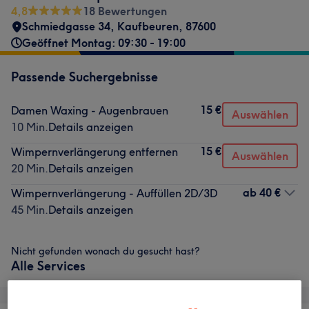
4,8
18 Bewertungen
Schmiedgasse 34
,
Kaufbeuren
,
87600
Geöffnet Montag: 09:30 - 19:00
Passende Suchergebnisse
15 €
Damen Waxing - Augenbrauen
Auswählen
10 Min.
Details anzeigen
15 €
Wimpernverlängerung entfernen
Auswählen
20 Min.
Details anzeigen
ab
40 €
Wimpernverlängerung - Auffüllen 2D/3D
45 Min.
Details anzeigen
Nicht gefunden wonach du gesucht hast?
Alle Services