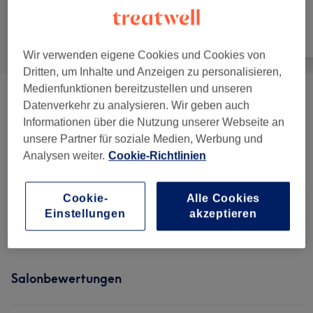
Alle
Friseur
Gesicht
Wir verwenden eigene Cookies und Cookies von
Dritten, um Inhalte und Anzeigen zu personalisieren,
Medienfunktionen bereitzustellen und unseren
Damen - Haarschnitte & Stylings
(
6
)
ab 25 €
Datenverkehr zu analysieren. Wir geben auch
Informationen über die Nutzung unserer Webseite an
Damen - Coloration & Farbe &
unsere Partner für soziale Medien, Werbung und
ab 78,50 €
Foliensträhnen
(
4
)
Analysen weiter.
Cookie-Richtlinien
Herren - Haarschnitte & Stylings
(
4
)
ab 25 €
Cookie-
Alle Cookies
Einstellungen
akzeptieren
Extras
(
7
)
ab 5,50 €
Salonbewertungen