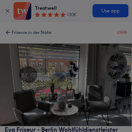
Treatwell
Use app
130K
Friseure in der Nähe
LOGIN
Eva Friseur - Berlin Wohlfühldienstleister