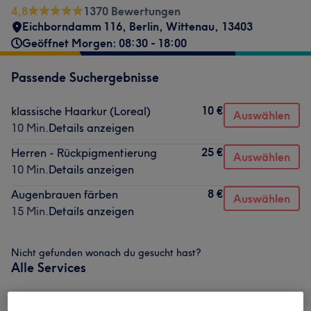
4,8
1370 Bewertungen
Eichborndamm 116
,
Berlin, Wittenau
,
13403
Geöffnet Morgen: 08:30 - 18:00
Passende Suchergebnisse
10 €
klassische Haarkur (Loreal)
Auswählen
10 Min.
Details anzeigen
25 €
Herren - Rückpigmentierung
Auswählen
10 Min.
Details anzeigen
8 €
Augenbrauen färben
Auswählen
15 Min.
Details anzeigen
Nicht gefunden wonach du gesucht hast?
Alle Services