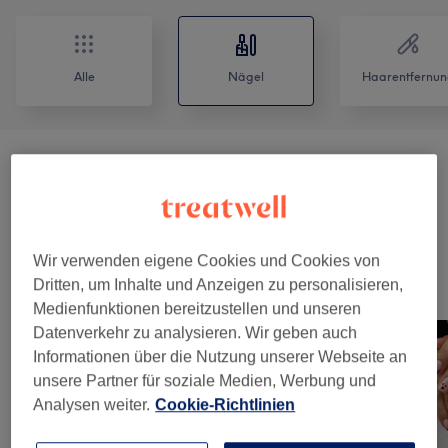
Alle
Nägel
Haarentfernun
BIAB™ Nails Maniküre & Pediküre
(
1
)
ab 70 €
Maniküre & Pediküre
(
6
)
ab 6 €
Wir verwenden eigene Cookies und Cookies von
Unsere Arbeit
Dritten, um Inhalte und Anzeigen zu personalisieren,
Medienfunktionen bereitzustellen und unseren
Bild anklicken für weitere Details
Datenverkehr zu analysieren. Wir geben auch
Informationen über die Nutzung unserer Webseite an
unsere Partner für soziale Medien, Werbung und
Analysen weiter.
Cookie-Richtlinien