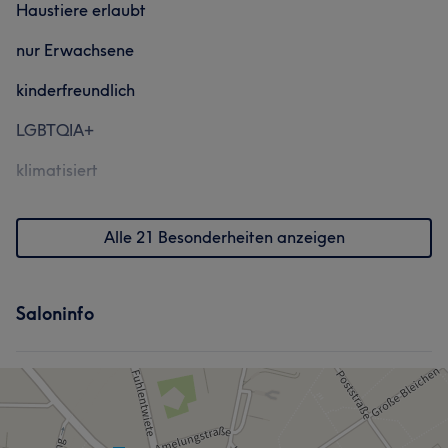
Haustiere erlaubt
nur Erwachsene
kinderfreundlich
LGBTQIA+
klimatisiert
Was unsere Kunden über Bibiana sagen
Alle 21 Besonderheiten anzeigen
Freundlich
7
Kompetent
6
Herzlich
6
Saloninfo