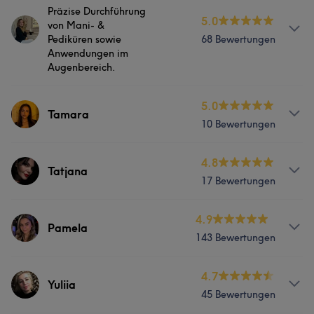
Präzise Durchführung
Bibiana arbeitet sauber, genau und sehr
5.0
von Mani- &
kundenorientiert. Sie legt großen Wert auf gepflegte
Pediküren sowie
68 Bewertungen
Nägel und natürliche Ergebnisse. Ihre freundliche,
Anwendungen im
ruhige Art sorgt dafür, dass sich Kundinnen sofort
Augenbereich.
wohlfühlen.
Info
5.0
Tamara
Services
10 Bewertungen
Staatlich anerkennte Kosmetikerin & med. Fußpflegerin,
Wimpernstylistin & Browstylistin.
Nägel
Gesicht
Massage
Services
4.8
Tatjana
Haarentfernung
Services
17 Bewertungen
Nägel
Massage
Nägel
Gesicht
Massage
Services
Portfolio
4.9
Pamela
Portfolio
143 Bewertungen
Haarentfernung
Nägel
Massage
Info
4.7
Portfolio
Yuliia
45 Bewertungen
Pamela kombiniert Kreativität mit moderner Technik. Sie