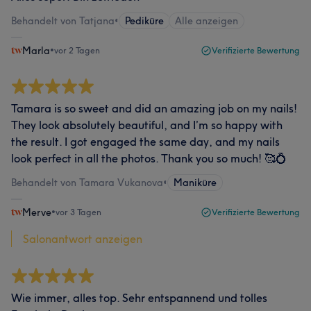
Behandelt von Tatjana
•
Pediküre
Alle anzeigen
Marla
•
vor 2 Tagen
Verifizierte Bewertung
Tamara is so sweet and did an amazing job on my nails!
They look absolutely beautiful, and I’m so happy with
the result. I got engaged the same day, and my nails
look perfect in all the photos. Thank you so much! 🥰💍
Behandelt von Tamara Vukanova
•
Maniküre
Merve
•
vor 3 Tagen
Verifizierte Bewertung
Salonantwort anzeigen
Wie immer, alles top. Sehr entspannend und tolles