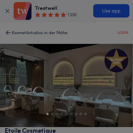
Treatwell
Use app
130K
Kosmetikstudios in der Nähe
LOGIN
Etoile Cosmetique