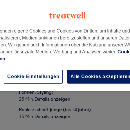
enden eigene Cookies und Cookies von Dritten, um Inhalte un
nalisieren, Medienfunktionen bereitzustellen und unseren Date
2
ren. Wir geben auch Informationen über die Nutzung unserer W
artner für soziale Medien, Werbung und Analysen weiter.
Cooki
ien
Waschen, Föhnen (Preis variiert je nach Haarlänge 
30 Min.
Details anzeigen
Cookie-Einstellungen
Alle Cookies akzeptiere
Waschen, Schneiden, Föhnen (Schnitt, Haare ausw
Föhnen, Styling)
25 Min.
Details anzeigen
Rehkitzschnitt Junge (bis 14 Jahre)
15 Min.
Details anzeigen