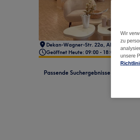
Wir verw
zu perso
Dekan-Wagner-Str. 22a
,
Altdorf
,
8403
analysie
Geöffnet Heute: 09:00 - 18:00
unsere P
Richtlin
Passende Suchergebnisse