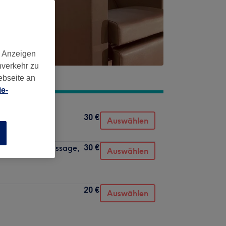
d Anzeigen
nverkehr zu
ebseite an
e-
30 €
und Fülle)
Auswählen
n
30 €
aschen, Kopfmassage,
Auswählen
20 €
Auswählen