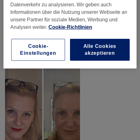
Waxing Für Frauen Und Männer
Datenverkehr zu analysieren. Wir geben auch
ab 15 €
Geeignet
(
24
)
Informationen über die Nutzung unserer Webseite an
unsere Partner für soziale Medien, Werbung und
Dauerhafte Haarentfernung Für Frauen
Analysen weiter.
Cookie-Richtlinien
ab 15 €
Und Männer Geeignet
(
30
)
Cookie-
Alle Cookies
Einstellungen
akzeptieren
Unsere Arbeit
Bild anklicken für weitere Details