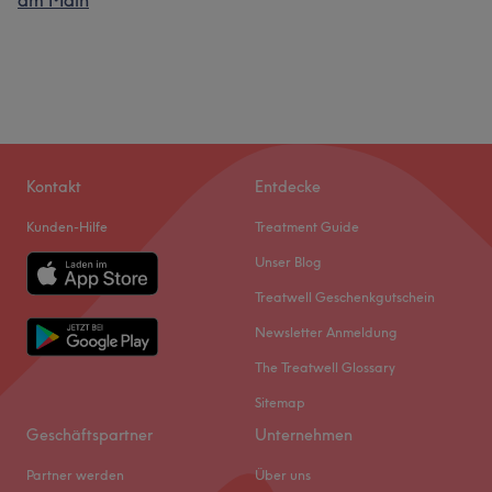
am Main
Kontakt
Entdecke
Kunden-Hilfe
Treatment Guide
Unser Blog
Treatwell Geschenkgutschein
Newsletter Anmeldung
The Treatwell Glossary
Sitemap
Geschäftspartner
Unternehmen
Partner werden
Über uns