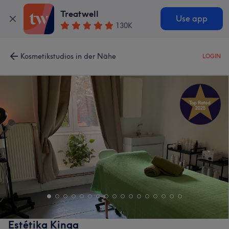
Treatwell
Use app
130K
Kosmetikstudios in der Nähe
LOGIN
Estétika Kinga