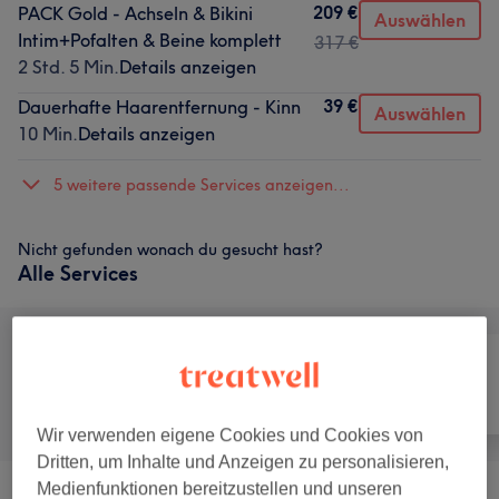
209 €
PACK Gold - Achseln & Bikini
Auswählen
Intim+Pofalten & Beine komplett
317 €
2 Std. 5 Min.
Details anzeigen
39 €
Dauerhafte Haarentfernung - Kinn
Auswählen
10 Min.
Details anzeigen
5 weitere passende Services anzeigen...
Nicht gefunden wonach du gesucht hast?
Alle Services
Alle
Haarentfernung
Gesicht
Wir verwenden eigene Cookies und Cookies von
Dritten, um Inhalte und Anzeigen zu personalisieren,
Medienfunktionen bereitzustellen und unseren