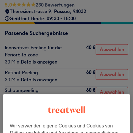
5,0
230 Bewertungen
Theresienstrasse 9
,
Passau
,
94032
Geöffnet Heute: 09:30 - 18:00
Passende Suchergebnisse
40 €
Innovatives Peeling für die
Auswählen
Periorbitalzone
30 Min.
Details anzeigen
60 €
Retinol-Peeling
Auswählen
30 Min.
Details anzeigen
60 €
Schaumpeeling
Auswählen
30 Min.
Details anzeigen
80 €
BioRePeel 3er Paket — 240€
Auswählen
(Individuelle Bestellung)
30 Min.
Details anzeigen
Wir verwenden eigene Cookies und Cookies von
50 €
Dritten, um Inhalte und Anzeigen zu personalisieren,