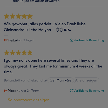
dich in jedem Salon erwartet.
Wie gewohnt, alles perfekt.. Vielen Dank liebe
Oleksandra u liebe Halyna... 👌👌🙏🙏
Heike
•
vor 2 Tagen
Verifizierte Bewertung
I got my nails done here several times and they are
always great. They last me for minimum 4 weeks all the
time.
Behandelt von Oleksandra
•
Gel Maniküre
Alle anzeigen
Mocanu
•
vor 24 Tagen
Verifizierte Bewertung
Salonantwort anzeigen