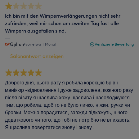
Ich bin mit den Wimpernverlängerungen nicht sehr
zufrieden, weil mir schon am zweiten Tag fast alle
Wimpern ausgefallen sind.
Gjilten
•
vor etwa 1 Monat
Verifizierte Bewertung
Salonantwort anzeigen
Доброго дня, цього разу я робила корекцію брів і
манікюр -відновлення і дуже задоволена, кожного разу
після візиту я щаслива хожу щаслива і насолоджуюся
тим, що робила, щоб то не було личко, ніжки, ручки чи
бровки. Можна порадитися, завжди підкажуть, нічого
додаткового чи того, що тобі не потрібно не впихають.
Я щаслива повертатися знову і знову .