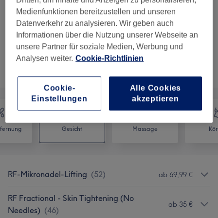
Elixier — Biorevitalisierendes Peeling
Auswählen
30 Min.
Details anzeigen
Medienfunktionen bereitzustellen und unseren
Datenverkehr zu analysieren. Wir geben auch
2 weitere passende Services anzeigen...
Informationen über die Nutzung unserer Webseite an
unsere Partner für soziale Medien, Werbung und
Analysen weiter.
Cookie-Richtlinien
Nicht gefunden wonach du gesucht hast?
Alle Services
Cookie-
Alle Cookies
Einstellungen
akzeptieren
fernung
Gesicht
Massage
Kör
RF-Mikronadel-Lifting
(
52
)
ab 69,99 €
RF Fractional - Skin Tightening (No
ab 35 €
Needles)
(
46
)