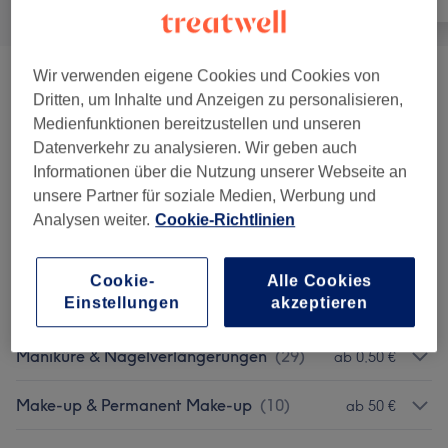
Wir verwenden eigene Cookies und Cookies von
Gesichtsbehandlungen
(
16
)
ab 49 €
Dritten, um Inhalte und Anzeigen zu personalisieren,
Medienfunktionen bereitzustellen und unseren
Massagen
(
5
)
ab 18 €
Datenverkehr zu analysieren. Wir geben auch
Informationen über die Nutzung unserer Webseite an
Wimpernverlängerung &
unsere Partner für soziale Medien, Werbung und
ab 69 €
Wimpernlifting
(
4
)
Analysen weiter.
Cookie-Richtlinien
Augenbrauen Formen & Design
(
5
)
ab 17 €
Cookie-
Alle Cookies
Einstellungen
akzeptieren
Pediküre
(
9
)
ab 41 €
Maniküre & Nagelverlängerungen
(
29
)
ab 0,50 €
Make-up & Permanent Make-up
(
10
)
ab 50 €