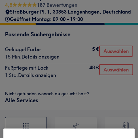
4,8
187 Bewertungen
Straßburger Pl. 1, 30853 Langenhagen, Deutschland
Geöffnet Montag: 09:00 - 19:00
Passende Suchergebnisse
5 €
Gelnägel Farbe
Auswählen
15 Min.
Details anzeigen
48 €
Fußpflege mit Lack
Auswählen
1 Std.
Details anzeigen
Nicht gefunden wonach du gesucht hast?
Alle Services
Alle
Friseur
Nägel