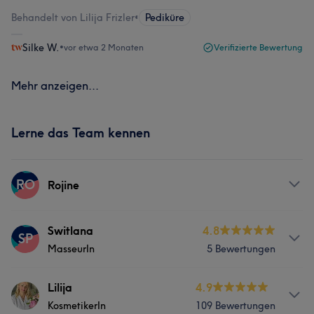
Behandelt von Lilija Frizler
•
Pediküre
Silke W.
•
vor etwa 2 Monaten
Verifizierte Bewertung
Mehr anzeigen...
Lerne das Team kennen
RO
Rojine
Services
Switlana
4.8
SP
MasseurIn
5 Bewertungen
Gesicht
Services
Lilija
4.9
KosmetikerIn
109 Bewertungen