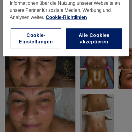
Informationen über die Nutzung unserer Webseite an
unsere Partner für soziale Medien, Werbung und
💆Enstspannende Massagen (Nur Für
ab 30 €
Analysen weiter.
Cookie-Richtlinien
Frauen)
(
3
)
Cookie-
Alle Cookies
Unsere Arbeit
Einstellungen
akzeptieren
Bild anklicken für weitere Details