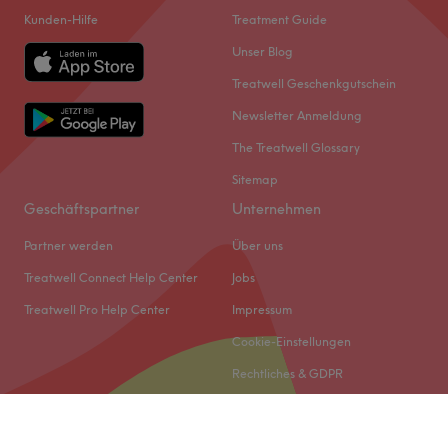
Kunden-Hilfe
Treatment Guide
Unser Blog
Treatwell Geschenkgutschein
Newsletter Anmeldung
The Treatwell Glossary
Sitemap
Geschäftspartner
Unternehmen
Partner werden
Über uns
Treatwell Connect Help Center
Jobs
Treatwell Pro Help Center
Impressum
Cookie-Einstellungen
Rechtliches & GDPR
© 2026 Treatwell DACH GmbH