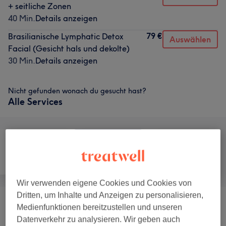
+ seitliche Zonen
40 Min.
Details anzeigen
79 €
Brasilianische Lymphatic Detox
Auswählen
Facial (Gesicht hals und dekolte)
30 Min.
Details anzeigen
Nicht gefunden wonach du gesucht hast?
Alle Services
Gesicht
Massage
Körper
Wir verwenden eigene Cookies und Cookies von
Dritten, um Inhalte und Anzeigen zu personalisieren,
💆‍♀️ Brasilianische Lymphdrainage - Top
Medienfunktionen bereitzustellen und unseren
ab 79 €
Behandlung
(
5
)
Datenverkehr zu analysieren. Wir geben auch