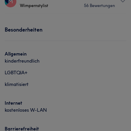
M
Wimpernstylist
56 Bewertungen
Nägel
Gesicht
Services
Besonderheiten
Nägel
Gesicht
Allgemein
kinderfreundlich
LGBTQIA+
klimatisiert
Internet
kostenloses W-LAN
Barrierefreiheit