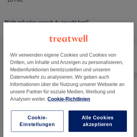
20 Min.
Nicht gefunden wonach du gesucht hast?
Alle Services
Wir verwenden eigene Cookies und Cookies von
Dritten, um Inhalte und Anzeigen zu personalisieren,
Alle
Nägel
Gesicht
Medienfunktionen bereitzustellen und unseren
Datenverkehr zu analysieren. Wir geben auch
Informationen über die Nutzung unserer Webseite an
unsere Partner für soziale Medien, Werbung und
Kombo-Set
(
4
)
ab 90 €
Analysen weiter.
Cookie-Richtlinien
Nagelmodellage
(
5
)
ab 5 €
Cookie-
Alle Cookies
Nagel Design
(
1
)
ab 0,50 €
Einstellungen
akzeptieren