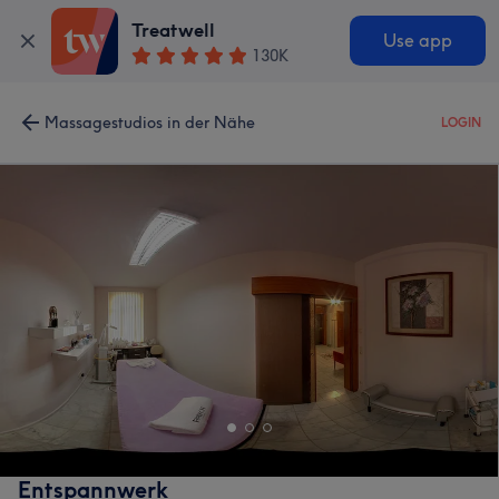
Treatwell
Use app
130K
Massagestudios in der Nähe
LOGIN
Entspannwerk