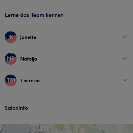
Lerne das Team kennen
JK
Janette
Services
NB
Natalja
Massage
Services
TM
Theresia
Körper
Massage
Services
Saloninfo
Körper
Gesicht
Massage