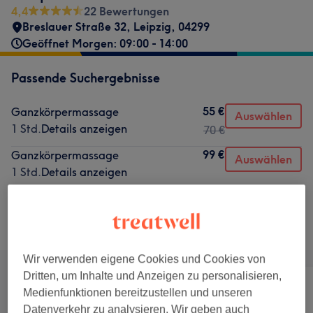
4,4
22 Bewertungen
Breslauer Straße 32
,
Leipzig
,
04299
Geöffnet Morgen: 09:00 - 14:00
Passende Suchergebnisse
55 €
Ganzkörpermassage
Auswählen
1 Std.
Details anzeigen
70 €
99 €
Ganzkörpermassage
Auswählen
1 Std.
Details anzeigen
Nicht gefunden wonach du gesucht hast?
Alle Services
Wir verwenden eigene Cookies und Cookies von
Dritten, um Inhalte und Anzeigen zu personalisieren,
Medienfunktionen bereitzustellen und unseren
Datenverkehr zu analysieren. Wir geben auch
Alle
Massage
Körper