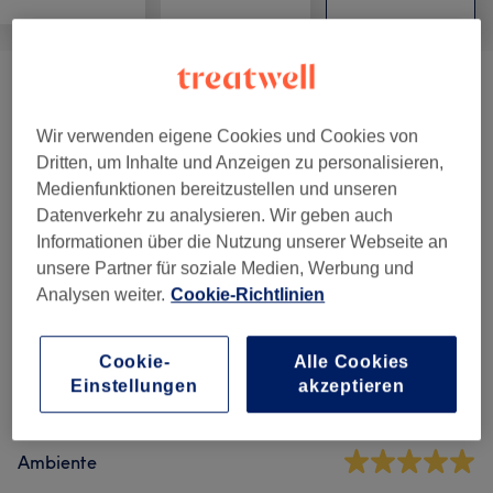
Wimpernverlängerung
(
2
)
ab 25 €
Wir verwenden eigene Cookies und Cookies von
Wimpern & Augenbrauenlifting
(
9
)
ab 15 €
Dritten, um Inhalte und Anzeigen zu personalisieren,
Medienfunktionen bereitzustellen und unseren
Gesichtsbehandlungen
(
3
)
ab 119 €
Datenverkehr zu analysieren. Wir geben auch
Informationen über die Nutzung unserer Webseite an
unsere Partner für soziale Medien, Werbung und
Salonbewertungen
Analysen weiter.
Cookie-Richtlinien
5,0
Cookie-
Alle Cookies
Einstellungen
akzeptieren
14 Bewertungen
Ambiente