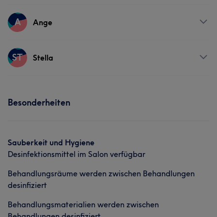
Nägel
Friseur
Services
A
Ange
Friseur
Gesicht
Services
ST
Stella
Friseur
Gesicht
Services
Besonderheiten
Nägel
Sauberkeit und Hygiene
Desinfektionsmittel im Salon verfügbar
Behandlungsräume werden zwischen Behandlungen
desinfiziert
Behandlungsmaterialien werden zwischen
Behandlungen desinfiziert