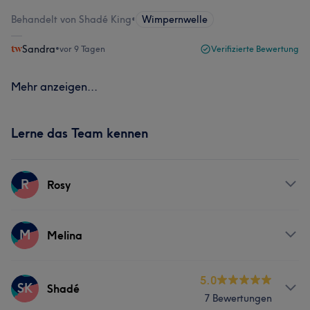
Behandelt von Shadé King
•
Wimpernwelle
Sandra
•
vor 9 Tagen
Verifizierte Bewertung
Mehr anzeigen...
Lerne das Team kennen
R
Rosy
Services
M
Melina
Friseur
Services
5.0
SK
Shadé
7 Bewertungen