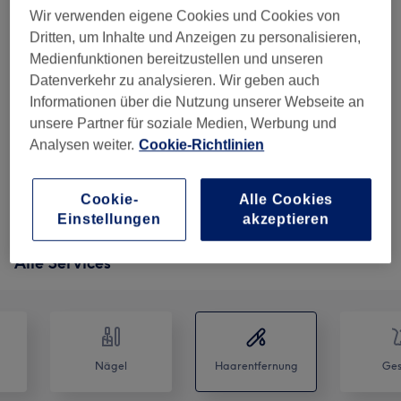
Haarentfernung - Beine, Achseln,
Wir verwenden eigene Cookies und Cookies von
Bikinizone, Oberlippe & Kinn
Dritten, um Inhalte und Anzeigen zu personalisieren,
45 Min.
Details anzeigen
Medienfunktionen bereitzustellen und unseren
Datenverkehr zu analysieren. Wir geben auch
200 €
Damen - SHR Dauerhafte
Auswählen
Informationen über die Nutzung unserer Webseite an
Haarentfernung - Unterschenkel,
unsere Partner für soziale Medien, Werbung und
Achseln & Intimbereich
Analysen weiter.
Cookie-Richtlinien
45 Min.
Details anzeigen
5 weitere passende Services anzeigen...
Cookie-
Alle Cookies
Einstellungen
akzeptieren
Nicht gefunden wonach du gesucht hast?
Alle Services
Nägel
Haarentfernung
Ges