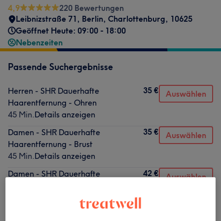
4,9
220 Bewertungen
Leibnizstraße 71
,
Berlin, Charlottenburg
,
10625
Geöffnet Heute: 09:00 - 18:00
Nebenzeiten
Passende Suchergebnisse
35 €
Herren - SHR Dauerhafte
Auswählen
Haarentfernung - Ohren
45 Min.
Details anzeigen
35 €
Damen - SHR Dauerhafte
Auswählen
Haarentfernung - Brust
45 Min.
Details anzeigen
42 €
Damen - SHR Dauerhafte
Auswählen
Haarentfernung - Hals
45 Min.
Details anzeigen
330 €
Damen - SHR Dauerhafte
Auswählen