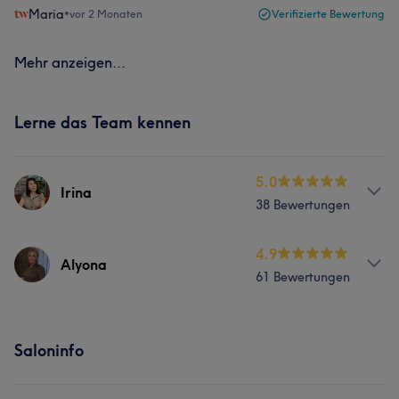
Maria
•
vor 2 Monaten
Verifizierte Bewertung
Mehr anzeigen...
Lerne das Team kennen
5.0
Irina
38 Bewertungen
Services
4.9
Alyona
61 Bewertungen
Nägel
Körper
Gesicht
Massage
Services
Haarentfernung
Saloninfo
Nägel
Körper
Gesicht
Massage
Was unsere Kunden über Irina sagen