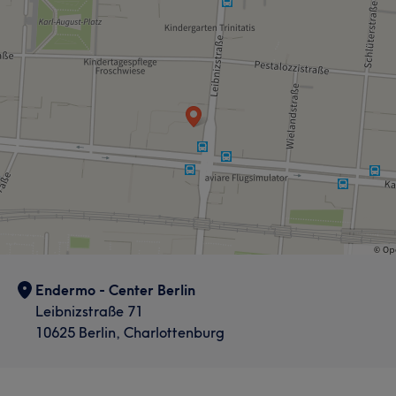
Haarentfernung
Professionell
9
Was unsere Kunden über Alyona sagen
Kompetent
5
Professionell
5
Endermo - Center Berlin
Leibnizstraße 71
10625 Berlin, Charlottenburg