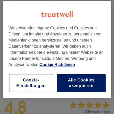
Alle Services
Wimpernverlängerungen
(
2
)
ab 24 €
Wir verwenden eigene Cookies und Cookies von
Augenbrauen &
Dritten, um Inhalte und Anzeigen zu personalisieren,
ab 36 €
Wimpernbehandlungen
(
3
)
Medienfunktionen bereitzustellen und unseren
Datenverkehr zu analysieren. Wir geben auch
Gesichtsbehandlungen
(
4
)
ab 8 €
Informationen über die Nutzung unserer Webseite an
unsere Partner für soziale Medien, Werbung und
Sonstiges
(
1
)
ab 0 €
Analysen weiter.
Cookie-Richtlinien
Cookie-
Alle Cookies
Salonbewertungen
Einstellungen
akzeptieren
4,8
13 Bewertungen