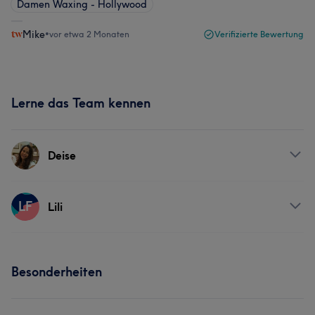
Damen Waxing - Hollywood
Mike
•
vor etwa 2 Monaten
Verifizierte Bewertung
Lerne das Team kennen
Deise
Services
LF
Lili
Gesicht
Haarentfernung
Services
Besonderheiten
Haarentfernung