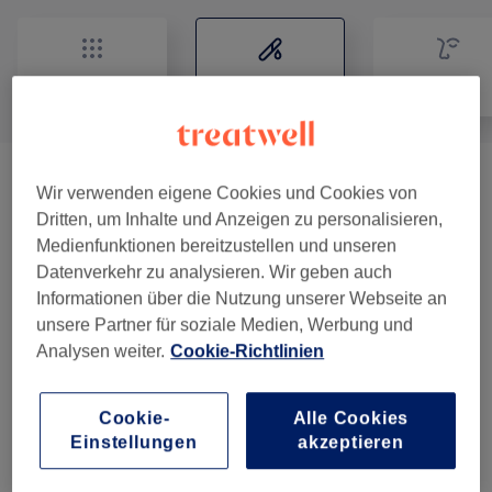
Alle
Haarentfernung
Gesicht
Damen Waxing
(
13
)
ab 15 €
Wir verwenden eigene Cookies und Cookies von
Dritten, um Inhalte und Anzeigen zu personalisieren,
Herren Waxing
(
16
)
ab 15 €
Medienfunktionen bereitzustellen und unseren
Datenverkehr zu analysieren. Wir geben auch
Informationen über die Nutzung unserer Webseite an
unsere Partner für soziale Medien, Werbung und
Salonbewertungen
Analysen weiter.
Cookie-Richtlinien
4,9
Cookie-
Alle Cookies
Einstellungen
akzeptieren
10 Bewertungen