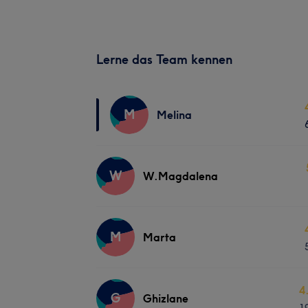
Lerne das Team kennen
M
Melina
W
W.Magdalena
M
Marta
4
G
Ghizlane
1