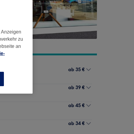
d Anzeigen
nverkehr zu
ebseite an
e-
ab
35 €
n
ab
39 €
ab
45 €
ab
34 €