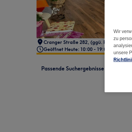
Wir verw
zu perso
Cranger Straße 282
,
(ggü. Penny Markt 
analysie
Geöffnet Heute: 10:00 - 19:00
unsere P
Richtlin
Passende Suchergebnisse