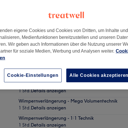
enden eigene Cookies und Cookies von Dritten, um Inhalte un
nalisieren, Medienfunktionen bereitzustellen und unseren Date
Erle)
,
Gelsenkirchen
,
45891
ren. Wir geben auch Informationen über die Nutzung unserer W
artner für soziale Medien, Werbung und Analysen weiter.
Cooki
ien
Wimpernverlängerung - Natural Volume Look
1 Std.
Details anzeigen
Cookie-Einstellungen
Alle Cookies akzeptiere
Wimpernverlängerung - Volumentechnik Soft
1 Std.
Details anzeigen
Wimpernverlängerung - Mega Volumentechnik
1 Std.
Details anzeigen
Wimpernverlängerung - 1:1 Technik
1 Std.
Details anzeigen