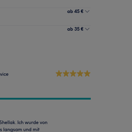
ab
45 €
ab
35 €
vice
 Shellak. Ich wurde von
es langsam und mit