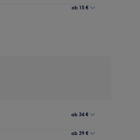
ab
15 €
ab
34 €
ab
39 €