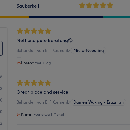
Sauberkeit
Nett und gute Beratung😊
Behandelt von Elif Kosmetik
•
Micro-Needling
Lorena
•
vor 1 Tag
05
2
Great place and service
0
Behandelt von Elif Kosmetik
•
Damen Waxing - Brazilian
0
Natali
•
vor etwa 1 Monat
2