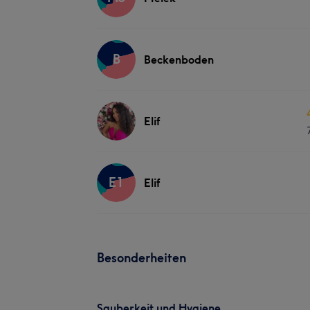
B
Beckenboden
Elif
E1
Elif
Besonderheiten
Sauberkeit und Hygiene