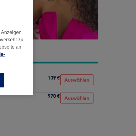
d Anzeigen
nverkehr zu
ebseite an
e-
109 €
Auswählen
n
970 €
Auswählen