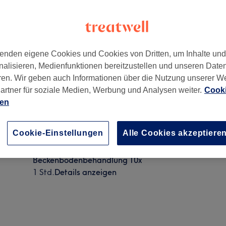
enden eigene Cookies und Cookies von Dritten, um Inhalte un
nalisieren, Medienfunktionen bereitzustellen und unseren Date
n
,
Germany
,
60431
ren. Wir geben auch Informationen über die Nutzung unserer W
artner für soziale Medien, Werbung und Analysen weiter.
Cooki
ien
Beckenbodenbehandlung
Cookie-Einstellungen
Alle Cookies akzeptiere
30 Min.
Details anzeigen
Beckenbodenbehandlung 10x
1 Std.
Details anzeigen