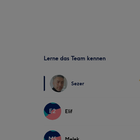
Lerne das Team kennen
Sezer
E2
Elif
MS
Melek