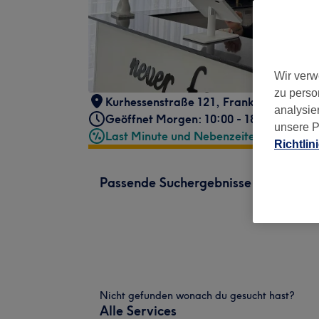
Wir verw
zu perso
Kurhessenstraße 121
,
Frankfurt am Mai
analysie
Geöffnet Morgen: 10:00 - 18:00
unsere P
Last Minute und Nebenzeiten
Richtlin
Passende Suchergebnisse
Nicht gefunden wonach du gesucht hast?
Alle Services