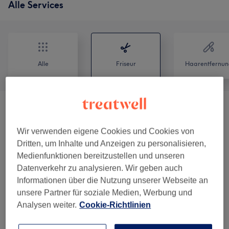
Alle Services
Alle
Friseur
Haarentfernun
Damen - Haarschnitte & Stylings
(
4
)
ab 39 €
Wir verwenden eigene Cookies und Cookies von
Damen - Farbe & Coloration
(
8
)
ab 49 €
Dritten, um Inhalte und Anzeigen zu personalisieren,
Medienfunktionen bereitzustellen und unseren
Herren - Haarschnitte & Stylings
(
3
)
ab 14 €
Datenverkehr zu analysieren. Wir geben auch
Informationen über die Nutzung unserer Webseite an
Kinder - Haarschnitte & Stylings
(
2
)
ab 19 €
unsere Partner für soziale Medien, Werbung und
Analysen weiter.
Cookie-Richtlinien
Unsere Arbeit