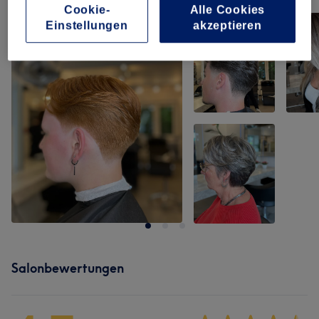
Bild anklicken für weitere Details
Cookie-
Alle Cookies
Einstellungen
akzeptieren
Salonbewertungen