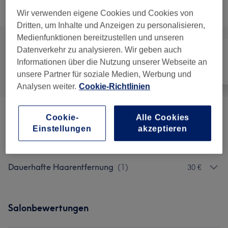
Nicht gefunden wonach du gesucht hast?
Alle Services
Wir verwenden eigene Cookies und Cookies von
Dritten, um Inhalte und Anzeigen zu personalisieren,
Medienfunktionen bereitzustellen und unseren
Datenverkehr zu analysieren. Wir geben auch
Informationen über die Nutzung unserer Webseite an
Alle
Haarentfernung
Gesicht
unsere Partner für soziale Medien, Werbung und
Analysen weiter.
Cookie-Richtlinien
Damen Waxing
(
17
)
ab 10 €
Cookie-
Alle Cookies
Einstellungen
akzeptieren
Herren Waxing
(
12
)
ab 10 €
Dauerhafte Haarentfernung
(
1
)
30 €
Salonbewertungen