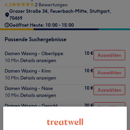
4,5
2 Bewertungen
Grazer Straße 34
,
Feuerbach-Mitte
,
Stuttgart
,
70469
Geöffnet Heute: 10:00 - 15:00
Passende Suchergebnisse
10 €
Damen Waxing - Oberlippe
Auswählen
10 Min.
Details anzeigen
10 €
Damen Waxing - Kinn
Auswählen
10 Min.
Details anzeigen
10 €
Damen Waxing - Nase
Auswählen
10 Min.
Details anzeigen
30 €
Damen Waxing - Gesicht
Auswählen
20 Min.
Details anzeigen