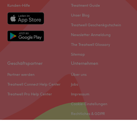
Kunden-Hilfe
Treatment Guide
Unser Blog
Treatwell Geschenkgutschein
Newsletter Anmeldung
The Treatwell Glossary
Sitemap
Geschäftspartner
Unternehmen
Partner werden
Über uns
Treatwell Connect Help Center
Jobs
Treatwell Pro Help Center
Impressum
Cookie-Einstellungen
Rechtliches & GDPR
© 2026 Treatwell DACH GmbH