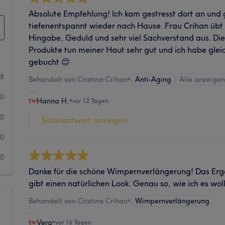
Absolute Empfehlung! Ich kam gestresst dort an und
tiefenentspannt wieder nach Hause. Frau Crihan übt 
Hingabe, Geduld und sehr viel Sachverstand aus. Di
Produkte tun meiner Haut sehr gut und ich habe gle
gebucht 😊
8
Behandelt von Cristina Crihan
•
Anti-Aging
Alle anzeige
0
Hanna H.
•
vor 12 Tagen
0
Salonantwort anzeigen
0
0
Danke für die schöne Wimpernverlängerung! Das Erge
gibt einen natürlichen Look. Genau so, wie ich es woll
Behandelt von Cristina Crihan
•
Wimpernverlängerung
Vera
•
vor 16 Tagen