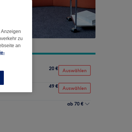
d Anzeigen
nverkehr zu
ebseite an
e-
20 €
Auswählen
n
49 €
Auswählen
ab
70 €