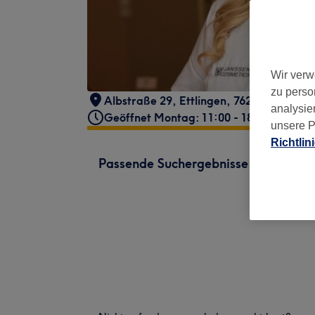
Wir verw
zu perso
Albstraße 29
,
Ettlingen
,
76275
analysie
Geöffnet Montag: 11:00 - 18:00
unsere P
Richtlin
Passende Suchergebnisse