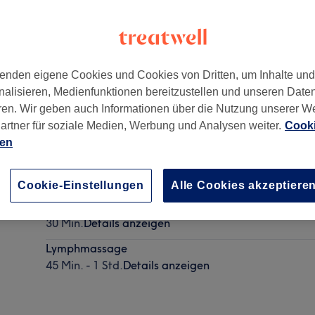
enden eigene Cookies und Cookies von Dritten, um Inhalte un
nalisieren, Medienfunktionen bereitzustellen und unseren Date
ren. Wir geben auch Informationen über die Nutzung unserer W
artner für soziale Medien, Werbung und Analysen weiter.
Cooki
ien
Kopf- & Nackenmassage
15 Min.
Details anzeigen
Cookie-Einstellungen
Alle Cookies akzeptiere
Rücken- Nackenmassage
30 Min.
Details anzeigen
Lymphmassage
45 Min. - 1 Std.
Details anzeigen