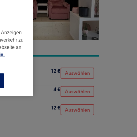
d Anzeigen
nverkehr zu
ebseite an
e-
12 €
Auswählen
n
4 €
Auswählen
12 €
Auswählen