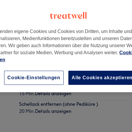
enden eigene Cookies und Cookies von Dritten, um Inhalte un
nalisieren, Medienfunktionen bereitzustellen und unseren Date
mbek Nord
,
22309
ren. Wir geben auch Informationen über die Nutzung unserer W
artner für soziale Medien, Werbung und Analysen weiter.
Cooki
ien
Schellack Entfernung (ohne klassische Maniküre)
20 Min.
Details anzeigen
Cookie-Einstellungen
Alle Cookies akzeptiere
Reparatur eines Nagels
15 Min.
Details anzeigen
Schellack entfernen (ohne Pediküre )
20 Min.
Details anzeigen