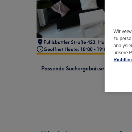
Wir verw
zu perso
Fuhlsbüttler Straße 423
,
Hamburg, Bar
analysie
Geöffnet Heute: 10:00 - 19:00
unsere P
Richtlin
Passende Suchergebnisse