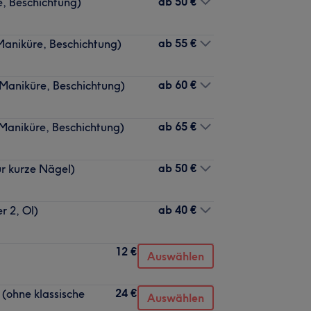
ab
50 €
e, Beschichtung)
ab
55 €
Maniküre, Beschichtung)
ab
60 €
 Maniküre, Beschichtung)
ab
65 €
 Maniküre, Beschichtung)
ab
50 €
ür kurze Nägel)
ab
40 €
r 2, Ol)
12 €
Auswählen
24 €
(ohne klassische
Auswählen