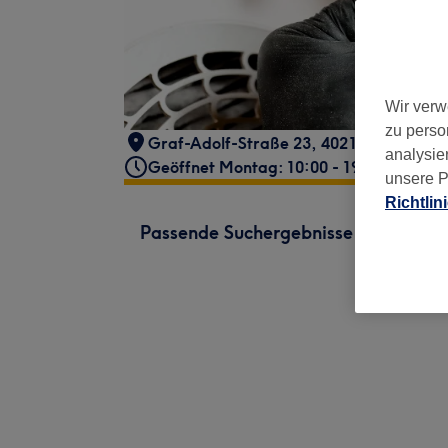
Wir verw
zu perso
Graf-Adolf-Straße 23
,
40212 Düsseldor
analysie
Geöffnet Montag: 10:00 - 19:00
unsere P
Richtlin
Passende Suchergebnisse