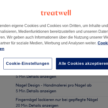
enden eigene Cookies und Cookies von Dritten, um Inhalte un
nalisieren, Medienfunktionen bereitzustellen und unseren Date
f
,
Düsseldorf, Stadtmitte
,
40212
ren. Wir geben auch Informationen über die Nutzung unserer W
artner für soziale Medien, Werbung und Analysen weiter.
Cooki
ien
Strasssteine pro Nagel ab
5 Min.
Details anzeigen
Cookie-Einstellungen
Alle Cookies akzeptiere
Nagel Design - Aufkleber pro Nagel
5 Min.
Details anzeigen
Nagel Design - Handmalerei pro Nagel ab
5 Min.
Details anzeigen
Fingernägel lackieren nur bei gepflegte Nägel
20 Min.
Details anzeigen