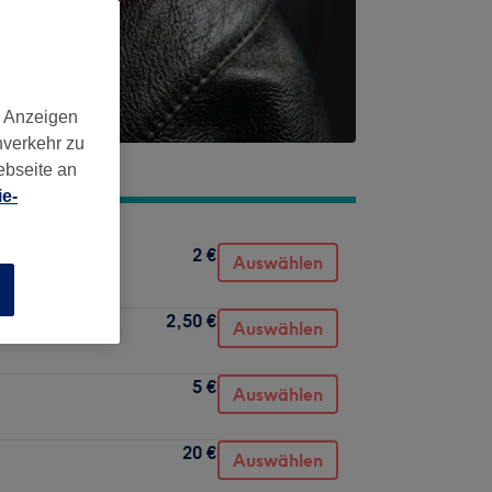
d Anzeigen
nverkehr zu
ebseite an
e-
2 €
Auswählen
n
2,50 €
Auswählen
5 €
Auswählen
20 €
Auswählen