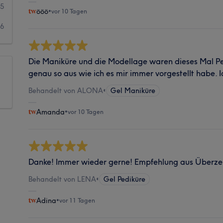
5
ööö
•
vor 10 Tagen
6
Die Maniküre und die Modellage waren dieses Mal Pe
genau so aus wie ich es mir immer vorgestellt habe. I
Behandelt von ALONA
•
Gel Maniküre
Amanda
•
vor 10 Tagen
Danke! Immer wieder gerne! Empfehlung aus Überz
Behandelt von LENA
•
Gel Pediküre
Adina
•
vor 11 Tagen