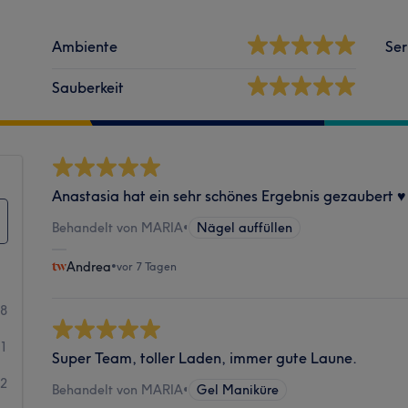
Ambiente
Ser
Sauberkeit
Anastasia hat ein sehr schönes Ergebnis gezaubert ♥️
Behandelt von MARIA
•
Nägel auffüllen
Andrea
•
vor 7 Tagen
58
61
Super Team, toller Laden, immer gute Laune.
12
Behandelt von MARIA
•
Gel Maniküre