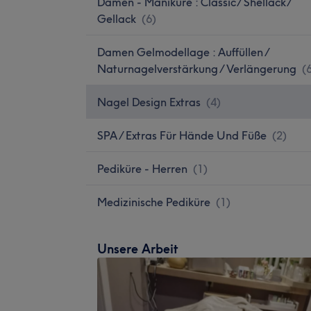
Damen - Maniküre : Classic/ Shellack/
Gellack
(
6
)
Damen Gelmodellage : Auffüllen /
Naturnagelverstärkung / Verlängerung
(
Nagel Design Extras
(
4
)
SPA / Extras Für Hände Und Füße
(
2
)
Pediküre - Herren
(
1
)
Medizinische Pediküre
(
1
)
Unsere Arbeit