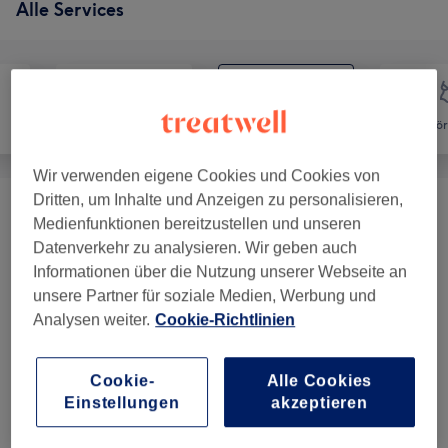
Alle Services
Haarentfernung
Gesicht
Kör
Wir verwenden eigene Cookies und Cookies von
Dritten, um Inhalte und Anzeigen zu personalisieren,
Gesichtsbehandlungen
(
7
)
ab 60 €
Medienfunktionen bereitzustellen und unseren
Datenverkehr zu analysieren. Wir geben auch
Augenbrauen & Wimpernbehandlungen
(
8
)
ab 15 €
Informationen über die Nutzung unserer Webseite an
unsere Partner für soziale Medien, Werbung und
Wimpernverlängerungen
(
11
)
ab 10 €
Analysen weiter.
Cookie-Richtlinien
Permanent Make-Up
(
6
)
ab 150 €
Cookie-
Alle Cookies
Einstellungen
akzeptieren
Unsere Arbeit