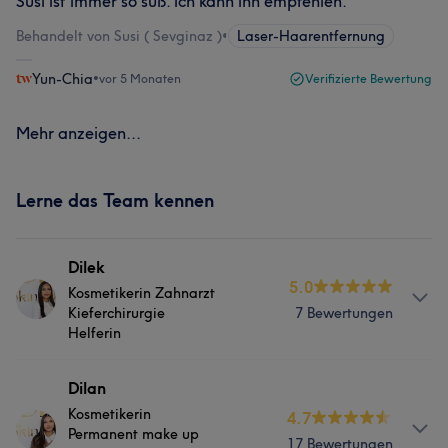
Susi ist immer so süß. ich kann ihn empfehlen.
Behandelt von Susi ( Sevginaz )
•
Laser-Haarentfernung
Yun-Chia
•
vor 5 Monaten
Verifizierte Bewertung
Mehr anzeigen...
Lerne das Team kennen
Dilek
5.0
Kosmetikerin Zahnarzt
Kieferchirurgie
7 Bewertungen
Helferin
Services
Dilan
Kosmetikerin
4.7
Körper
Gesicht
Haarentfernung
Permanent make up
17 Bewertungen