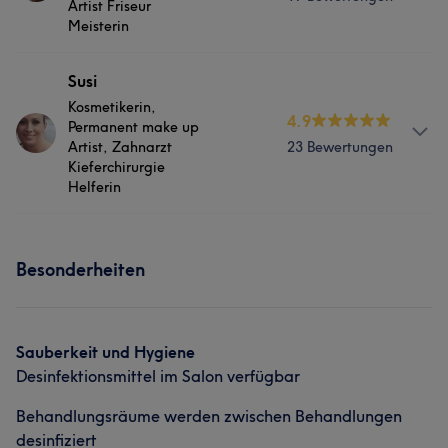
Artist Friseur
Meisterin
Portfolio
Services
Susi
Kosmetikerin,
4.9
Körper
Gesicht
Permanent make up
Artist, Zahnarzt
23 Bewertungen
Kieferchirurgie
Portfolio
Helferin
Services
Besonderheiten
Körper
Gesicht
Haarentfernung
Portfolio
Sauberkeit und Hygiene
Desinfektionsmittel im Salon verfügbar
Behandlungsräume werden zwischen Behandlungen
desinfiziert