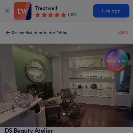
Treatwell
Use app
130K
Kosmetikstudios in der Nähe
LOGIN
DS Beauty Atelier