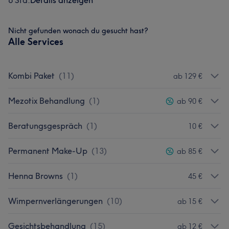
6 Std.
Details anzeigen
Nicht gefunden wonach du gesucht hast?
Alle Services
Kombi Paket
(
11
)
ab 129 €
Mezotix Behandlung
(
1
)
ab 90 €
Beratungsgespräch
(
1
)
10 €
Permanent Make-Up
(
13
)
ab 85 €
Henna Browns
(
1
)
45 €
Wimpernverlängerungen
(
10
)
ab 15 €
Gesichtsbehandlung
(
15
)
ab 12 €