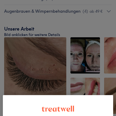
Augenbrauen & Wimpernbehandlungen
(
4
)
ab 49 €
Unsere Arbeit
Bild anklicken für weitere Details