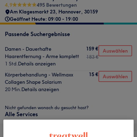
4,9
495 Bewertungen
Am Klagesmarkt 23
,
Hannover
,
30159
Geöffnet Heute: 09:00 - 19:00
Passende Suchergebnisse
159 €
Damen - Dauerhafte
Auswählen
Haarentfernung - Arme komplett
183 €
1 Std.
Details anzeigen
15 €
Körperbehandlung - Wellmaxx
Auswählen
Collagen Shape Solarium
20 Min.
Details anzeigen
Nicht gefunden wonach du gesucht hast?
Alle Services