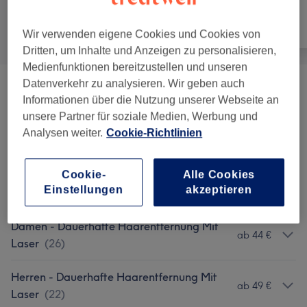
Alle
Haarentfernung
Gesicht
Wir verwenden eigene Cookies und Cookies von
Dritten, um Inhalte und Anzeigen zu personalisieren,
Medienfunktionen bereitzustellen und unseren
Datenverkehr zu analysieren. Wir geben auch
Wimpern Styling
(
5
)
ab 40 €
Informationen über die Nutzung unserer Webseite an
unsere Partner für soziale Medien, Werbung und
Beartung
(
1
)
40 €
Analysen weiter.
Cookie-Richtlinien
Gesichtsbehandlungen
(
6
)
ab 19,90 €
Cookie-
Alle Cookies
Einstellungen
akzeptieren
Körperbehandlungen
(
6
)
ab 15 €
Damen - Dauerhafte Haarentfernung Mit
ab 44 €
Laser
(
26
)
Herren - Dauerhafte Haarentfernung Mit
ab 49 €
Laser
(
22
)