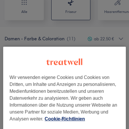
Alle
Friseur
Haarentfernun
Damen - Farbe & Coloration
(
11
)
ab 22,50 €
Damen - Haarschnitte & Stylings
(
4
)
ab 40,50 €
Haarverlängerung
(
1
)
ab 50 €
Wir verwenden eigene Cookies und Cookies von
Kinder - Haarschnitte & Stylings
(
1
)
ab 25 €
Dritten, um Inhalte und Anzeigen zu personalisieren,
Medienfunktionen bereitzustellen und unseren
Haarkuren & Pflege
(
2
)
ab 40 €
Datenverkehr zu analysieren. Wir geben auch
Informationen über die Nutzung unserer Webseite an
Herren - Farbe & Grauhaarkaschierung
(
2
)
ab 30 €
unsere Partner für soziale Medien, Werbung und
Analysen weiter.
Cookie-Richtlinien
Herren - Haarschnitte & Stylings
(
2
)
ab 45 €