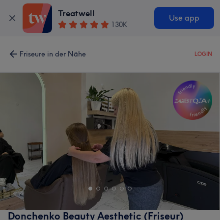
Treatwell
Use app
130K
Friseure in der Nähe
LOGIN
Donchenko Beauty Aesthetic (Friseur)