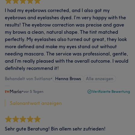
I had my eyebrows corrected, and I also got my
eyebrows and eyelashes dyed. I’m very happy with the
results! The eyebrow correction was precise and gave
my brows a clean, natural shape. The tint matched
perfectly. My eyelashes also turned out great, they look
more defined and make my eyes stand out without
needing mascara. The service was professional, gentle,
and I’m really pleased with the overall outcome. I would
definitely recommend it!
Behandelt von Svitlana
•
Henna Brows
Alle anzeigen
María
•
vor 5 Tagen
Verifizierte Bewertung
Salonantwort anzeigen
Sehr gute Beratung! Bin allem sehr zufrieden!