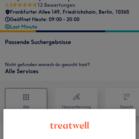
4,8
12 Bewertungen
Frankfurter Allee 149
,
Friedrichshain
,
Berlin
,
10365
Geöffnet Heute: 09:00 - 20:00
Last Minute
Passende Suchergebnisse
Nicht gefunden wonach du gesucht hast?
Alle Services
Alle
Haarentfernung
Gesicht
Gesichtsbehandlungen
(
5
)
ab 80 €