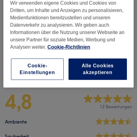
Wir verwenden eigene Cookies und Cookies von
Dritten, um Inhalte und Anzeigen zu personalisieren,
Wimpernverlängerungen
(
1
)
30 €
Medienfunktionen bereitzustellen und unseren
Datenverkehr zu analysieren. Wir geben auch
Make-Up
(
2
)
ab 75 €
Informationen über die Nutzung unserer Webseite an
unsere Partner für soziale Medien, Werbung und
Dauerhafte Haarentfernung Medizensche
ab 24 €
Analysen weiter.
Cookie-Richtlinien
Hochleistunglaser4W KI PRO MAX
(
18
)
Cookie-
Alle Cookies
Einstellungen
akzeptieren
Salonbewertungen
4,8
12 Bewertungen
Ambiente
Sauberkeit