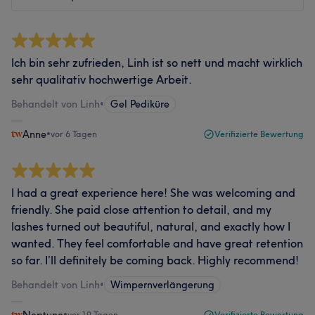
Ich bin sehr zufrieden, Linh ist so nett und macht wirklich
sehr qualitativ hochwertige Arbeit.
Behandelt von Linh
•
Gel Pediküre
Anne
•
vor 6 Tagen
Verifizierte Bewertung
I had a great experience here! She was welcoming and
friendly. She paid close attention to detail, and my
lashes turned out beautiful, natural, and exactly how I
wanted. They feel comfortable and have great retention
so far. I’ll definitely be coming back. Highly recommend!
Behandelt von Linh
•
Wimpernverlängerung
•
vor 19 Tagen
Verifizierte Bewertung