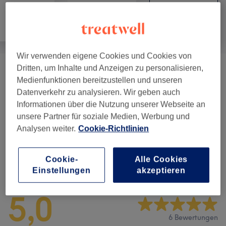
Alle
Nägel
Gesicht
Wir verwenden eigene Cookies und Cookies von
Dritten, um Inhalte und Anzeigen zu personalisieren,
Wimpernverlängerung (Auffüllen)
(
5
)
ab 30 €
Medienfunktionen bereitzustellen und unseren
Datenverkehr zu analysieren. Wir geben auch
Wimpernverlängerung (Neuset)
(
7
)
ab 20 €
Informationen über die Nutzung unserer Webseite an
unsere Partner für soziale Medien, Werbung und
Augenbrauen & Wimpernbehandlungen
(
6
)
ab 10 €
Analysen weiter.
Cookie-Richtlinien
Cookie-
Alle Cookies
Salonbewertungen
Einstellungen
akzeptieren
5,0
6 Bewertungen