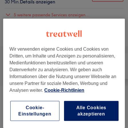
30 Min.
Details anzeigen
5 weitere passende Services anzeigen...
Nicht gefunden wonach du gesucht hast?
Alle Services
Wir verwenden eigene Cookies und Cookies von
Dritten, um Inhalte und Anzeigen zu personalisieren,
Medienfunktionen bereitzustellen und unseren
Datenverkehr zu analysieren. Wir geben auch
Alle
Haarentfernung
Gesicht
Informationen über die Nutzung unserer Webseite an
unsere Partner für soziale Medien, Werbung und
Analysen weiter.
Cookie-Richtlinien
20-70% Modell-Angebot
(
11
)
ab 5,50 €
Cookie-
Alle Cookies
Waxing
(
18
)
ab 11 €
Einstellungen
akzeptieren
Sugaring
(
17
)
ab 11 €