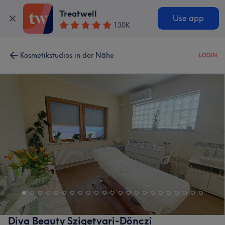
Treatwell
Use app
130K
Kosmetikstudios in der Nähe
LOGIN
Diva Beauty Szigetvari-Dönczi