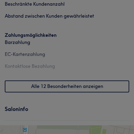
Gesicht
Massage
Haarentfernung
Beschränkte Kundenanzahl
Abstand zwischen Kunden gewährleistet
Portfolio
Was unsere Kunden über Szandi sagen
Aufmerksam
6
Gründlich
5
Zahlungsmöglichkeiten
Barzahlung
EC-Kartenzahlung
Kontaktlose Bezahlung
Alle 12 Besonderheiten anzeigen
Saloninfo